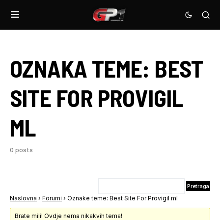
OZNAKA TEME:
BEST
SITE FOR PROVIGIL
ML
0 posts
Naslovna
›
Forumi
›
Oznake teme: Best Site For Provigil ml
Brate mili! Ovdje nema nikakvih tema!