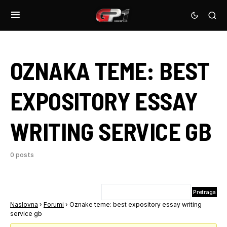
OZNAKA TEME:
BEST
EXPOSITORY ESSAY
WRITING SERVICE GB
0 posts
Naslovna
›
Forumi
›
Oznake teme: best expository essay writing
service gb