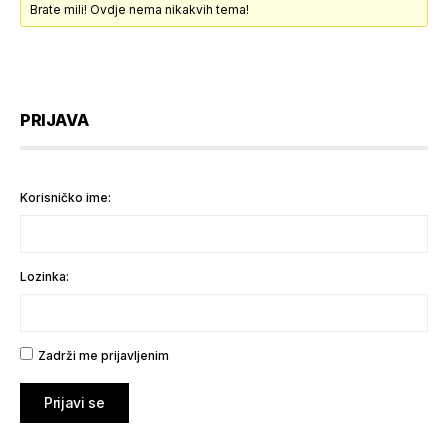
Brate mili! Ovdje nema nikakvih tema!
PRIJAVA
Korisničko ime:
Lozinka:
Zadrži me prijavljenim
Prijavi se