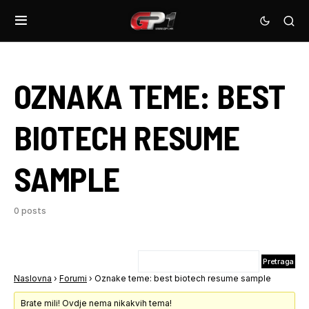
OZNAKA TEME:
BEST
BIOTECH RESUME
SAMPLE
0 posts
Naslovna
›
Forumi
›
Oznake teme: best biotech resume sample
Brate mili! Ovdje nema nikakvih tema!