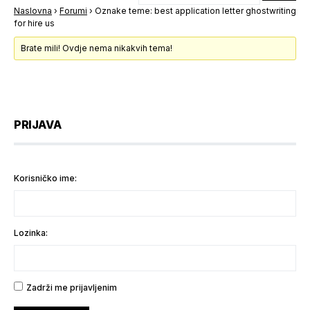
Naslovna
›
Forumi
›
Oznake teme: best application letter ghostwriting
for hire us
Brate mili! Ovdje nema nikakvih tema!
PRIJAVA
Korisničko ime:
Lozinka:
Zadrži me prijavljenim