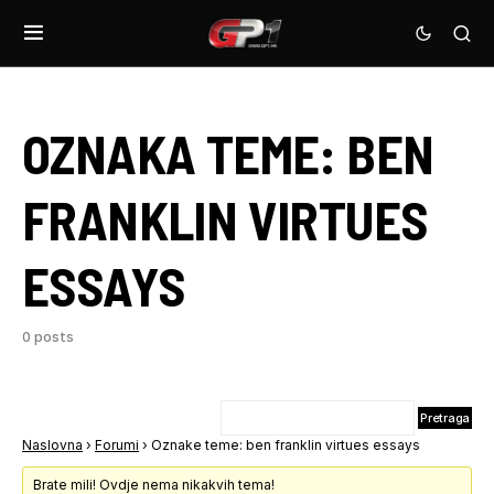
OZNAKA TEME:
BEN
FRANKLIN VIRTUES
ESSAYS
0 posts
Naslovna
›
Forumi
›
Oznake teme: ben franklin virtues essays
Brate mili! Ovdje nema nikakvih tema!