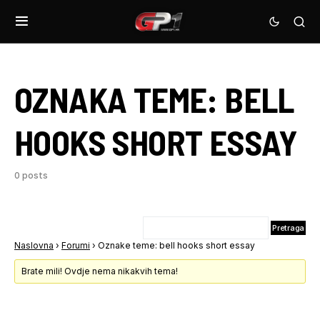
OZNAKA TEME:
BELL
HOOKS SHORT ESSAY
0 posts
Naslovna
›
Forumi
›
Oznake teme: bell hooks short essay
Brate mili! Ovdje nema nikakvih tema!