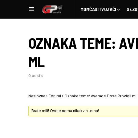
MOMČADI I VOZAČI
SEZO
OZNAKA TEME:
AV
ML
0 posts
Naslovna
›
Forumi
›
Oznake teme: Average Dose Provigil ml
Brate mili! Ovdje nema nikakvih tema!