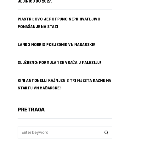
JEDINICU DO 2027.
PIASTRI: OVO JE POTPUNO NEPRIHVATLJIVO
PONAŠANJE NA STAZI
LANDO NORRIS POBJEDNIK VN MAĐARSKE!
SLUŽBENO: FORMULA 1 SE VRAĆA U MALEZIJU!
KIMI ANTONELLI KAŽNJEN S TRI MJESTA KAZNE NA
STARTU VN MAĐARSKE!
PRETRAGA