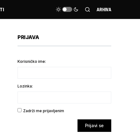
TI
ARHIVA
PRIJAVA
Korisničko ime:
Lozinka:
Zadrži me prijavljenim
Prijavi se