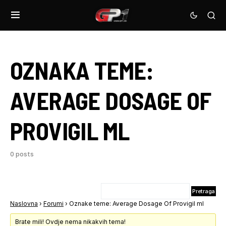
OZNAKA TEME:
AVERAGE DOSAGE OF
PROVIGIL ML
0 posts
Naslovna
›
Forumi
›
Oznake teme: Average Dosage Of Provigil ml
Brate mili! Ovdje nema nikakvih tema!