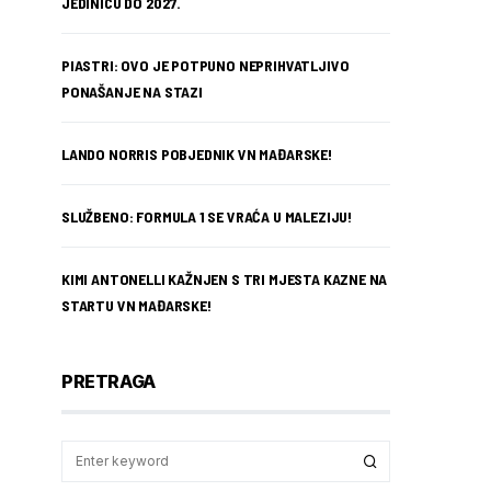
JEDINICU DO 2027.
PIASTRI: OVO JE POTPUNO NEPRIHVATLJIVO
PONAŠANJE NA STAZI
LANDO NORRIS POBJEDNIK VN MAĐARSKE!
SLUŽBENO: FORMULA 1 SE VRAĆA U MALEZIJU!
KIMI ANTONELLI KAŽNJEN S TRI MJESTA KAZNE NA
STARTU VN MAĐARSKE!
PRETRAGA