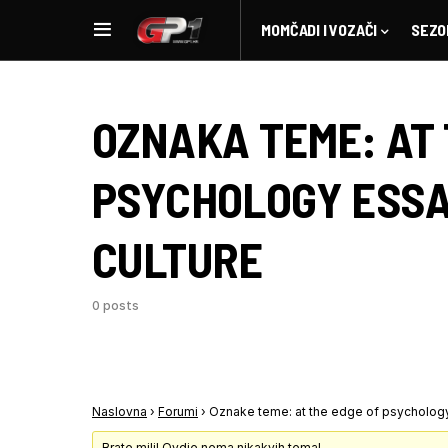
MOMČADI I VOZAČI
SEZO
OZNAKA TEME:
AT
PSYCHOLOGY ESSAY
CULTURE
0 posts
Naslovna
›
Forumi
›
Oznake teme: at the edge of psychology 
Brate mili! Ovdje nema nikakvih tema!