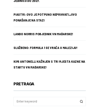
JEDINICU DO 2027.
PIASTRI: OVO JE POTPUNO NEPRIHVATLJIVO
PONAŠANJE NA STAZI
LANDO NORRIS POBJEDNIK VN MAĐARSKE!
SLUŽBENO: FORMULA 1 SE VRAĆA U MALEZIJU!
KIMI ANTONELLI KAŽNJEN S TRI MJESTA KAZNE NA
STARTU VN MAĐARSKE!
PRETRAGA