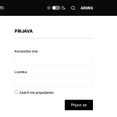
TI
ARHIVA
PRIJAVA
Korisničko ime:
Lozinka:
Zadrži me prijavljenim
Prijavi se