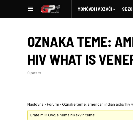
MOMČADI I VOZAČI
SEZO
OZNAKA TEME:
AM
HIV WHAT IS VEN
0 posts
Naslovna
›
Forumi
›
Oznake teme: american indian aids/ hiv
Brate mili! Ovdje nema nikakvih tema!