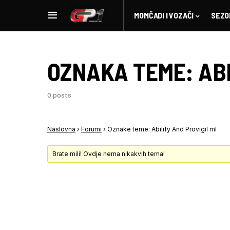
MOMČADI I VOZAČI
SEZO
OZNAKA TEME:
AB
0 posts
Naslovna
›
Forumi
›
Oznake teme: Abilify And Provigil ml
Brate mili! Ovdje nema nikakvih tema!