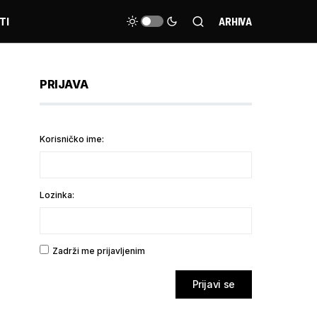
TI
ARHIVA
PRIJAVA
Korisničko ime:
Lozinka:
Zadrži me prijavljenim
Prijavi se