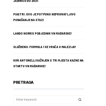
JEDINICU DO 2027.
PIASTRI: OVO JE POTPUNO NEPRIHVATLJIVO
PONAŠANJE NA STAZI
LANDO NORRIS POBJEDNIK VN MAĐARSKE!
SLUŽBENO: FORMULA 1 SE VRAĆA U MALEZIJU!
KIMI ANTONELLI KAŽNJEN S TRI MJESTA KAZNE NA
STARTU VN MAĐARSKE!
PRETRAGA