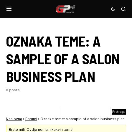
OZNAKA TEME:
A
SAMPLE OF A SALON
BUSINESS PLAN
0 posts
Naslovna
›
Forumi
›
Oznake teme: a sample of a salon business plan
Brate mili! Ovdje nema nikakvih tema!