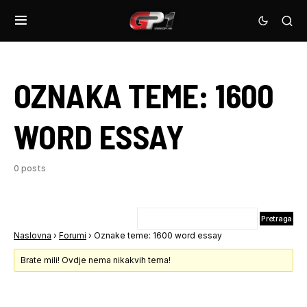
OZNAKA TEME:
1600
WORD ESSAY
0 posts
Naslovna
›
Forumi
›
Oznake teme: 1600 word essay
Brate mili! Ovdje nema nikakvih tema!