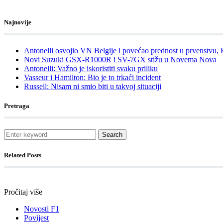
Najnovije
Antonelli osvojio VN Belgije i povećao prednost u prvenstvu,
Novi Suzuki GSX-R1000R i SV-7GX stižu u Novema Nova
Antonelli: Važno je iskoristiti svaku priliku
Vasseur i Hamilton: Bio je to trkaći incident
Russell: Nisam ni smio biti u takvoj situaciji
Pretraga
Search
Related Posts
Pročitaj više
Novosti F1
Povijest