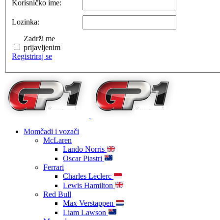
Korisničko ime:
Lozinka:
Zadrži me
prijavljenim
Registriraj se
Momčadi i vozači
McLaren
Lando Norris
Oscar Piastri
Ferrari
Charles Leclerc
Lewis Hamilton
Red Bull
Max Verstappen
Liam Lawson