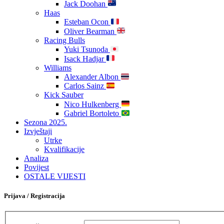
Jack Doohan
Haas
Esteban Ocon
Oliver Bearman
Racing Bulls
Yuki Tsunoda
Isack Hadjar
Williams
Alexander Albon
Carlos Sainz
Kick Sauber
Nico Hulkenberg
Gabriel Bortoleto
Sezona 2025.
Izvještaji
Utrke
Kvalifikacije
Analiza
Povijest
OSTALE VIJESTI
Prijava / Registracija