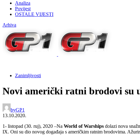
Analiza
Povijest
OSTALE VIJESTI
Arhiva
Zanimljivosti
Novi američki ratni brodovi su 
by
GP1
13.10.2020.
1- listopad (30. ruj), 2020 –Na
World of Warships
dolazi nova snažn
IX. Oni su dio novog događaja s američkim ratnim brodovima. Ažurir