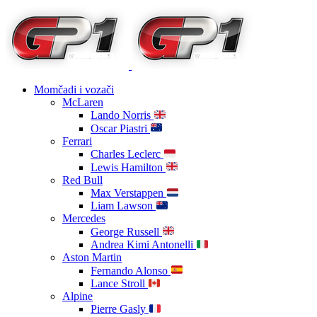
Momčadi i vozači
McLaren
Lando Norris
Oscar Piastri
Ferrari
Charles Leclerc
Lewis Hamilton
Red Bull
Max Verstappen
Liam Lawson
Mercedes
George Russell
Andrea Kimi Antonelli
Aston Martin
Fernando Alonso
Lance Stroll
Alpine
Pierre Gasly