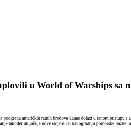
uplovili u World of Warships sa
a podgrana američkih ratnih brodova danas dolazi u ranom pristupu s až
anje također uključuje nove smjernice, nadogradnju pomorske bazne l