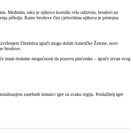
a. Međutim, iako je njihovo kormilo vrlo odzivno, brodovi su
ja pištolja. Ratne brodove čini cjelovitima njihova je pristojna
Izvršenjem Direktiva igrači mogu dobiti Američke Žetone, novi
tne brodove.
 će imati dodatne mogućnosti da pozovu plaćenike – igrače izvan svog
staliranjem zasebnih instanci igre za svaku regiju. Poslužitelj igre