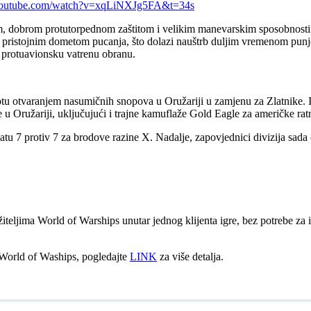
youtube.com/watch?v=xqLiNXJg5FA&t=34s
m, dobrom protutorpednom zaštitom i velikim manevarskim sposobnostim
 i pristojnim dometom pucanja, što dolazi nauštrb duljim vremenom punjen
 protuavionsku vatrenu obranu.
tu otvaranjem nasumičnih snopova u Oružariji u zamjenu za Zlatnike. 
e u Oružariji, uključujući i trajne kamuflaže Gold Eagle za američke ra
tu 7 protiv 7 za brodove razine X. Nadalje, zapovjednici divizija sada
iteljima World of Warships unutar jednog klijenta igre, bez potrebe za in
 World of Waships, pogledajte
LINK
za više detalja.