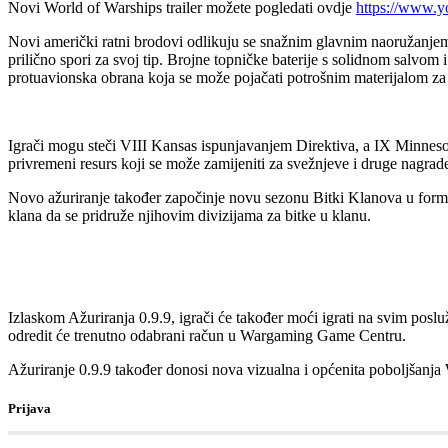
Novi World of Warships trailer možete pogledati ovdje
https://www.
Novi američki ratni brodovi odlikuju se snažnim glavnim naoružanje
prilično spori za svoj tip. Brojne topničke baterije s solidnom salvom
protuavionska obrana koja se može pojačati potrošnim materijalom za
Igrači mogu steči VIII Kansas ispunjavanjem Direktiva, a IX Minneso
privremeni resurs koji se može zamijeniti za svežnjeve i druge nagrad
Novo ažuriranje također započinje novu sezonu Bitki Klanova u forma
klana da se pridruže njihovim divizijama za bitke u klanu.
Izlaskom Ažuriranja 0.9.9, igrači će također moći igrati na svim posluž
odredit će trenutno odabrani račun u Wargaming Game Centru.
Ažuriranje 0.9.9 također donosi nova vizualna i općenita poboljšanja
Prijava