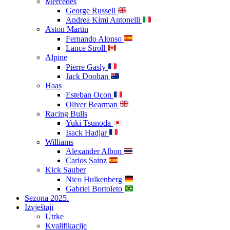
Mercedes
George Russell
Andrea Kimi Antonelli
Aston Martin
Fernando Alonso
Lance Stroll
Alpine
Pierre Gasly
Jack Doohan
Haas
Esteban Ocon
Oliver Bearman
Racing Bulls
Yuki Tsunoda
Isack Hadjar
Williams
Alexander Albon
Carlos Sainz
Kick Sauber
Nico Hulkenberg
Gabriel Bortoleto
Sezona 2025.
Izvještaji
Utrke
Kvalifikacije