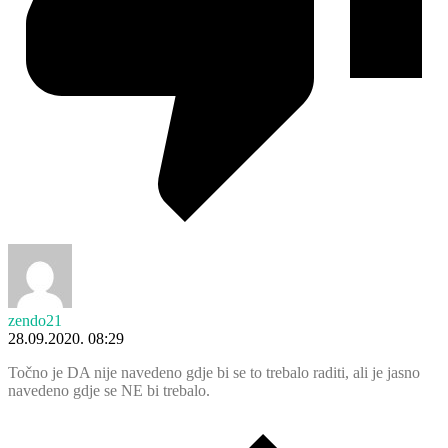
zendo21
28.09.2020. 08:29
Točno je DA nije navedeno gdje bi se to trebalo raditi, ali je jasno
navedeno gdje se NE bi trebalo.