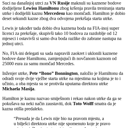
Suci na današnjoj utrci za
VN Rusije
maknuli su kaznene bodove
dodijeljene
Lewisu Hamiltonu
zbog kršenja pravila treniranja starta
utrke i dodijelili kaznu
Mercedesu
kao momčadi. Hamilton je dobio
deset sekundi kazne zbog dva odvojena prekršaja starta utrke.
Lewis je također tada dobio dva kaznena boda na FIA-inoj super
licenci za prekršaje, skupivši tako 10 bodova za razdoblje od 12
mjeseci i ostavivši si samo dva boda razlike do zabrane nastupa na
jednoj utrci.
No, FIA-ini delegati su sada napravili zaokret i uklonili kaznene
bodove dane Hamiltonu, zamjenjujući ih novčanom kaznom od
25000 eura za samu momčad Mercedes.
Inženjer utrke,
Pete “Bono” Bonnington
, naložio je Hamiltonu da
odradi svoje dvije vježbe starta utrke na mjestima na kojima je to i
učinio, a oba mjesta su se protivila uputama direktora utrke
Michaela Masija
.
Hamilton je kaznu nazvao smiješnom i rekao nakon utrke da ga se
pokušava na neki način zaustaviti, dok
Toto Wolff
smatra da je
kazna otišla predaleko.
“Presuda je da Lewis nije bio na pravom mjestu, a
u bilješci direktora utrke nije spomenuto koje je pravo