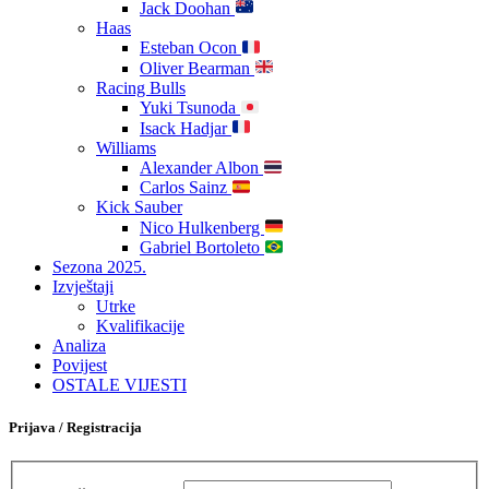
Jack Doohan
Haas
Esteban Ocon
Oliver Bearman
Racing Bulls
Yuki Tsunoda
Isack Hadjar
Williams
Alexander Albon
Carlos Sainz
Kick Sauber
Nico Hulkenberg
Gabriel Bortoleto
Sezona 2025.
Izvještaji
Utrke
Kvalifikacije
Analiza
Povijest
OSTALE VIJESTI
Prijava / Registracija