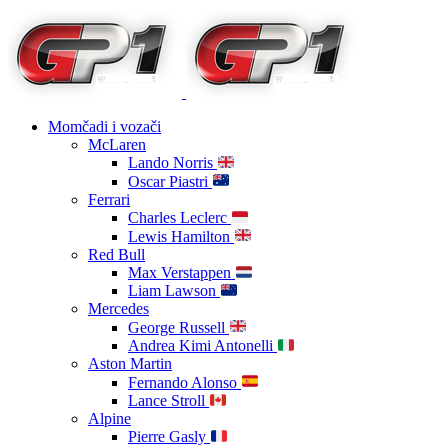
Momčadi i vozači
McLaren
Lando Norris
Oscar Piastri
Ferrari
Charles Leclerc
Lewis Hamilton
Red Bull
Max Verstappen
Liam Lawson
Mercedes
George Russell
Andrea Kimi Antonelli
Aston Martin
Fernando Alonso
Lance Stroll
Alpine
Pierre Gasly