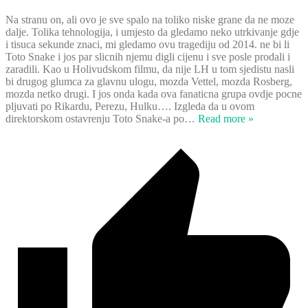
Na stranu on, ali ovo je sve spalo na toliko niske grane da ne moze
dalje. Tolika tehnologija, i umjesto da gledamo neko utrkivanje gdje
i tisuca sekunde znaci, mi gledamo ovu tragediju od 2014. ne bi li
Toto Snake i jos par slicnih njemu digli cijenu i sve posle prodali i
zaradili. Kao u Holivudskom filmu, da nije LH u tom sjedistu nasli
bi drugog glumca za glavnu ulogu, mozda Vettel, mozda Rosberg,
mozda netko drugi. I jos onda kada ova fanaticna grupa ovdje pocne
pljuvati po Rikardu, Perezu, Hulku…. Izgleda da u ovom
direktorskom ostavrenju Toto Snake-a po
…
Read more »