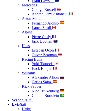
Liam Lawson
Mercedes
George Russell
Andrea Kimi Antonelli
Aston Martin
Fernando Alonso
Lance Stroll
Alpine
Pierre Gasly
Jack Doohan
Haas
Esteban Ocon
Oliver Bearman
Racing Bulls
Yuki Tsunoda
Isack Hadjar
Williams
Alexander Albon
Carlos Sainz
Kick Sauber
Nico Hulkenberg
Gabriel Bortoleto
Sezona 2025.
Izvještaji
Utrke