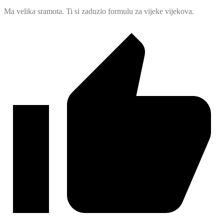
Ma velika sramota. Ti si zaduzio formulu za vijeke vijekova.