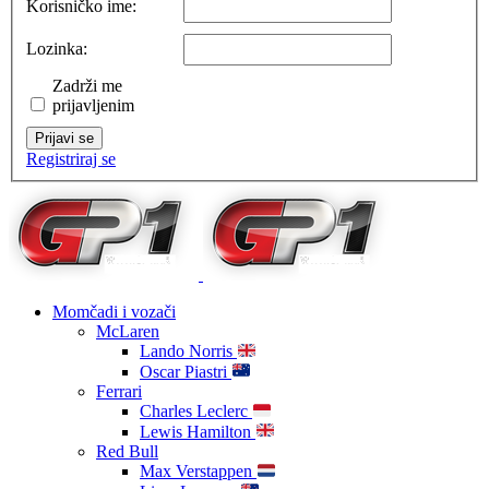
Korisničko ime:
Lozinka:
Zadrži me
prijavljenim
Prijavi se
Registriraj se
Momčadi i vozači
McLaren
Lando Norris
Oscar Piastri
Ferrari
Charles Leclerc
Lewis Hamilton
Red Bull
Max Verstappen