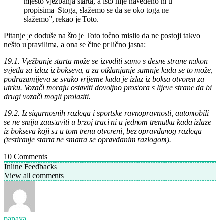
mjesto vježbanja starta, a isto nije navedeno ni u
propisima. Stoga, slažemo se da se oko toga ne
slažemo”, rekao je Toto.
Pitanje je doduše na što je Toto točno mislio da ne postoji takvo
nešto u pravilima, a ona se čine prilično jasna:
19.1. Vježbanje starta može se izvoditi samo s desne strane nakon
svjetla za izlaz iz bokseva, a za otklanjanje sumnje kada se to može,
podrazumijeva se svako vrijeme kada je izlaz iz boksa otvoren za
utrku. Vozači moraju ostaviti dovoljno prostora s lijeve strane da bi
drugi vozači mogli prolaziti.
19.2. Iz sigurnosnih razloga i sportske ravnopravnosti, automobili
se ne smiju zaustaviti u brzoj traci ni u jednom trenutku kada izlaze
iz bokseva koji su u tom trenu otvoreni, bez opravdanog razloga
(testiranje starta ne smatra se opravdanim razlogom).
10
Comments
Inline Feedbacks
View all comments
papaya