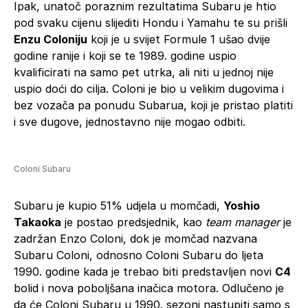
Ipak, unatoč poraznim rezultatima Subaru je htio
pod svaku cijenu slijediti Hondu i Yamahu te su prišli
Enzu Coloniju
koji je u svijet Formule 1 ušao dvije
godine ranije i koji se te 1989. godine uspio
kvalificirati na samo pet utrka, ali niti u jednoj nije
uspio doći do cilja. Coloni je bio u velikim dugovima i
bez vozača pa ponudu Subarua, koji je pristao platiti
i sve dugove, jednostavno nije mogao odbiti.
Coloni Subaru
Subaru je kupio 51% udjela u momčadi,
Yoshio
Takaoka
je postao predsjednik, kao
team manager
je
zadržan Enzo Coloni, dok je momčad nazvana
Subaru Coloni, odnosno Coloni Subaru do ljeta
1990. godine kada je trebao biti predstavljen novi
C4
bolid i nova poboljšana inačica motora. Odlučeno je
da će Coloni Subaru u 1990. sezoni nastupiti samo s