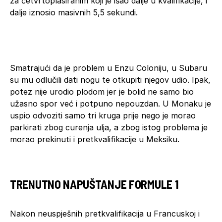
za četvrtoplasiranim koji je išao dalje u kvalifikacije, i
dalje iznosio masivnih 5,5 sekundi.
Smatrajući da je problem u Enzu Coloniju, u Subaru
su mu odlučili dati nogu te otkupiti njegov udio. Ipak,
potez nije urodio plodom jer je bolid ne samo bio
užasno spor već i potpuno nepouzdan. U Monaku je
uspio odvoziti samo tri kruga prije nego je morao
parkirati zbog curenja ulja, a zbog istog problema je
morao prekinuti i pretkvalifikacije u Meksiku.
TRENUTNO NAPUŠTANJE FORMULE 1
Nakon neuspješnih pretkvalifikacija u Francuskoj i