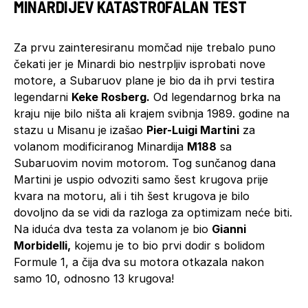
MINARDIJEV KATASTROFALAN TEST
Za prvu zainteresiranu momčad nije trebalo puno
čekati jer je Minardi bio nestrpljiv isprobati nove
motore, a Subaruov plane je bio da ih prvi testira
legendarni
Keke Rosberg.
Od legendarnog brka na
kraju nije bilo ništa ali krajem svibnja 1989. godine na
stazu u Misanu je izašao
Pier-Luigi Martini
za
volanom modificiranog Minardija
M188
sa
Subaruovim novim motorom. Tog sunčanog dana
Martini je uspio odvoziti samo šest krugova prije
kvara na motoru, ali i tih šest krugova je bilo
dovoljno da se vidi da razloga za optimizam neće biti.
Na iduća dva testa za volanom je bio
Gianni
Morbidelli,
kojemu je to bio prvi dodir s bolidom
Formule 1, a čija dva su motora otkazala nakon
samo 10, odnosno 13 krugova!