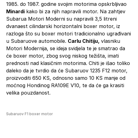
1985. do 1987. godine svojim motorima opskrbljivao
Minardi
kako bi za njih napravili motor. Na zahtjev
Subarua Motori Moderni su napravili 3,5 litreni
dvanaest cilindarski horizontalni boxer motor, iz
razloga što su boxer motori tradicionalno ugrađivani
u Subaruove automobile.
Carlu Chitiju,
vlasniku
Motori Modernija, se ideja svidjela te je smatrao da
će boxer motor, zbog svog niskog težišta, imati
prednosti nad klasičnim motorima. Chiti je išao toliko
daleko da je tvrdio da će Subaruov 1235 F12 motor,
proizvoditi 650 KS, odnosno samo 10 KS manje od
moćnog Hondinog RA109E V10, te da će ga krasiti
velika pouzdanost.
Subaruov F1 boxer motor