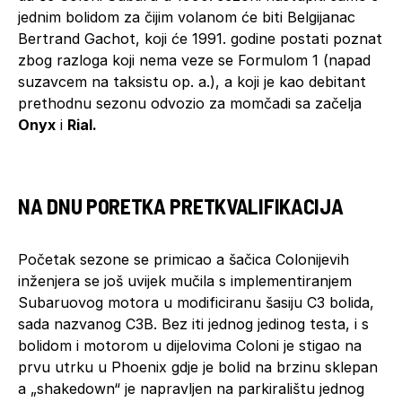
jednim bolidom za čijim volanom će biti Belgijanac
Bertrand Gachot, koji će 1991. godine postati poznat
zbog razloga koji nema veze se Formulom 1 (napad
suzavcem na taksistu op. a.), a koji je kao debitant
prethodnu sezonu odvozio za momčadi sa začelja
Onyx
i
Rial.
NA DNU PORETKA PRETKVALIFIKACIJA
Početak sezone se primicao a šačica Colonijevih
inženjera se još uvijek mučila s implementiranjem
Subaruovog motora u modificiranu šasiju C3 bolida,
sada nazvanog C3B. Bez iti jednog jedinog testa, i s
bolidom i motorom u dijelovima Coloni je stigao na
prvu utrku u Phoenix gdje je bolid na brzinu sklepan
a „shakedown“ je napravljen na parkiralištu jednog