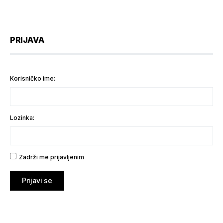
PRIJAVA
Korisničko ime:
Lozinka:
Zadrži me prijavljenim
Prijavi se