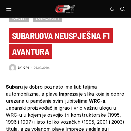
POVIJEST
ZANIMLJIVOSTI
SUBARUOVA NEUSPJEŠNA F1
AVANTURA
BY
GP1
06.07.2019.
Subaru
je dobro poznato ime ljubiteljima
automobilizma, a plava
Impreza
je slika koja je dobro
urezana u pamćenje svim ljubiteljima
WRC-a.
Japanski proizvođač je igrao i vrlo važnu ulogu u
WRC-u u kojem je osvojio tri konstruktorske (1995,
1996 i 1997) i isto toliko vozačkih (1995, 2001 i 2003)
titula, a za volanom plave Impreze sjedala su i