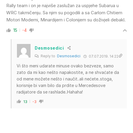
Rally team i on je najviše zaslužan za uspjehe Subarua u
WRC takmičenju. Sa njim su pogodili a sa Carlom Chitiem
Motori Moderni, Minardijem i Colonijem su doživjeli debakl.
15
-4
Desmosedici
Reply to
Desmosedici
07.07.2019. 14:22
Vi što meni udarate minuse ovako bezveze, samo
zato da mi kao nešto napakostite, a ne shvaćate da
od mene možete nešto i naučit..ali nećete..stoga,
korisnije bi vam bilo da prdite u Mercedesove
radijatore da se rashlade..Hahaha!
13
-3