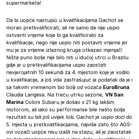
supermarketa!
Da bi uopće nastupio u kvalifikacijama Gachot se
morao pretkvalificirati, ali ne samo da nije uspio
ostvariti vrijeme koje bi ga kvalificiralo za
kvalifikacije, nego nije uspio niti postaviti vrijeme jer
mu je za vrijeme izlaznog kruga otkazao mjenjač!
Ništa puno bolje nije bilo niti u idućoj utrci u Brazilu
gdje je u pretkvalifikacijama uspio zaostati
nevjerojatnih 10 sekundi za 4. mjestom koje je vodilo
u kvalifikacije, a još više zastrašujuć je podatak da je i
sa takvim vremenom bio bolji od vozača
EuroBruna
Claudia Langesa. Na treću utrku sezone,
VN San
Marina
Coloni Subaru je došao s 21 kg lakšim
motorom, ali iako su performanse bile nešto bolje
rezultati su bili još uvijek loši. Gachot je uspio doći do
5. mjesta u pretkvalifikacijama, najviše zato što AGS-
ovi vozači uopće nisu izašli na stazu, ali je zaostatak