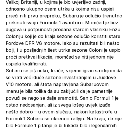
Velikoj Britaniji, u kojima je bio uvjerljivo zadnji,
odnosno ukupno osam utrka u kojima nisu uspjeli
prijeći niti prvu prepreku, Subaru je odlučio trenutno
prekinuti svoju Formula 1 avanturu. Momčad je bez
dugova u potpunosti prodana starom vlasniku Enzu
Coloniju koji je do kraja sezone odlučio koristiti stare
Fordove DFR V8 motore. Iako su rezultati bili nešto
bolji, i u posljednjih šest utrka sezone Coloni je uspio
proći pretkvalifikacije, momčad se niti jednom nije
uspjela kvalificirati.
Subaru se još neko, kraće, vrijeme igrao sa idejom da
se vrati već iduće sezone investiranjem u Juddove
V10 motore, ali šteta napravljena Subaruovom
imenu je bila tolika da su zaključili da je pametnije
povući se nego se dalje sramotiti. San o Formuli 1 je
ostao nedosanjan, ali iz svega lošeg uvijek izađe
nešto dobro – u ovom slučaju, nakon katastrofe u
Formuli 1 Subaru se okrenuo rallyju. Na kraju, da nije
bilo Formule 1 pitanje je bi li ikada bilo i legendarnih