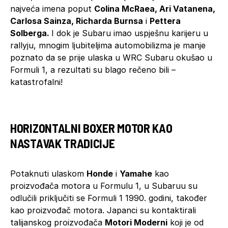
najveća imena poput
Colina McRaea, Ari Vatanena,
Carlosa Sainza, Richarda Burnsa
i
Pettera
Solberga.
I dok je Subaru imao uspješnu karijeru u
rallyju, mnogim ljubiteljima automobilizma je manje
poznato da se prije ulaska u WRC Subaru okušao u
Formuli 1, a rezultati su blago rečeno bili –
katastrofalni!
HORIZONTALNI BOXER MOTOR KAO
NASTAVAK TRADICIJE
Potaknuti ulaskom
Honde
i
Yamahe
kao
proizvođača motora u Formulu 1, u Subaruu su
odlučili priključiti se Formuli 1 1990. godini, također
kao proizvođač motora. Japanci su kontaktirali
talijanskog proizvođača
Motori Moderni
koji je od