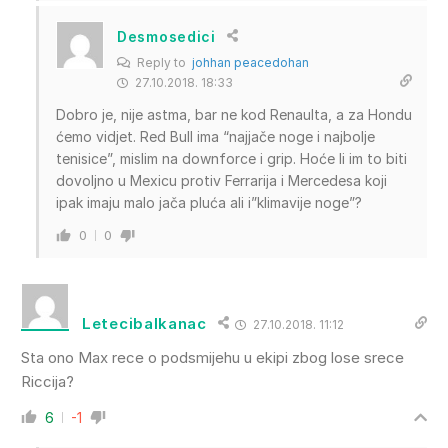
Desmosedici
Reply to
johhan peacedohan
27.10.2018. 18:33
Dobro je, nije astma, bar ne kod Renaulta, a za Hondu
ćemo vidjet. Red Bull ima “najjače noge i najbolje
tenisice”, mislim na downforce i grip. Hoće li im to biti
dovoljno u Mexicu protiv Ferrarija i Mercedesa koji
ipak imaju malo jača pluća ali i”klimavije noge”?
0
0
Letecibalkanac
27.10.2018. 11:12
Sta ono Max rece o podsmijehu u ekipi zbog lose srece
Riccija?
6
-1