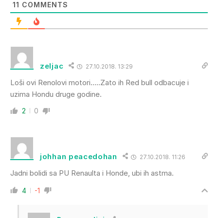
11
COMMENTS
zeljac
27.10.2018. 13:29
Loši ovi Renolovi motori…..Zato ih Red bull odbacuje i
uzima Hondu druge godine.
2
0
johhan peacedohan
27.10.2018. 11:26
Jadni bolidi sa PU Renaulta i Honde, ubi ih astma.
4
-1