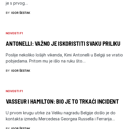
je s prvog…
BY
IGOR ŠESTAK
NOVOSTI F1
ANTONELLI: VAŽNO JE ISKORISTITI SVAKU PRILIKU
Poslije nekoliko lošijih vikenda, Kimi Antonelli u Belgiji se vratio
pobjedama. Pritom mu je išlo na ruku što…
BY
IGOR ŠESTAK
NOVOSTI F1
VASSEUR I HAMILTON: BIO JE TO TRKAĆI INCIDENT
U prvom krugu utrke za Veliku nagradu Belgije došlo je do
kontakta između Mercedesa Georgea Russella i Ferrarija…
BY
IGOR ŠESTAK