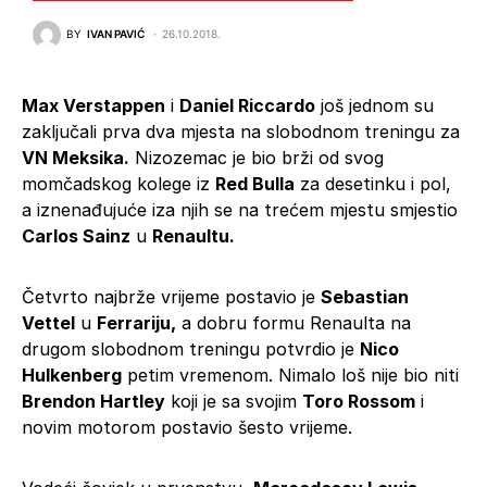
BY
IVAN PAVIĆ
26.10.2018.
Max Verstappen
i
Daniel Riccardo
još jednom su
zaključali prva dva mjesta na slobodnom treningu za
VN Meksika.
Nizozemac je bio brži od svog
momčadskog kolege iz
Red Bulla
za desetinku i pol,
a iznenađujuće iza njih se na trećem mjestu smjestio
Carlos Sainz
u
Renaultu.
Četvrto najbrže vrijeme postavio je
Sebastian
Vettel
u
Ferrariju,
a dobru formu Renaulta na
drugom slobodnom treningu potvrdio je
Nico
Hulkenberg
petim vremenom. Nimalo loš nije bio niti
Brendon Hartley
koji je sa svojim
Toro Rossom
i
novim motorom postavio šesto vrijeme.