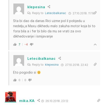
klepesina
Reply to
Letecibalkanac
27.10.2018. 11:19
Sta bi dao da danas Rici uzme pol il pobjedu u
nedelju,a Maxu dikhedu malo zakuha motor koja bi to
fora bila a i fer bi bilo da mu se vrati za ovo
dikhedovanje i ismijavanje
7
-4
Letecibalkanac
Reply to
klepesina
27.10.2018. 22:42
Eto pogodio si
0
0
mika.KA
26.10.2018. 23:12