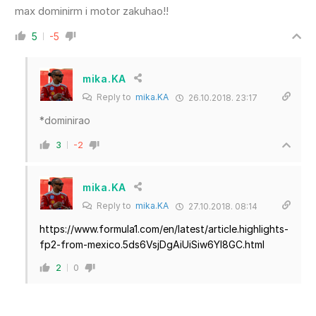
max dominirm i motor zakuhao!!
5
-5
mika.KA
Reply to
mika.KA
26.10.2018. 23:17
*dominirao
3
-2
mika.KA
Reply to
mika.KA
27.10.2018. 08:14
https://www.formula1.com/en/latest/article.highlights-
fp2-from-mexico.5ds6VsjDgAiUiSiw6YI8GC.html
2
0