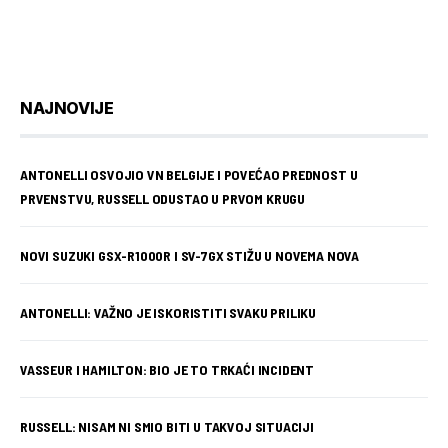
NAJNOVIJE
ANTONELLI OSVOJIO VN BELGIJE I POVEĆAO PREDNOST U
PRVENSTVU, RUSSELL ODUSTAO U PRVOM KRUGU
NOVI SUZUKI GSX-R1000R I SV-7GX STIŽU U NOVEMA NOVA
ANTONELLI: VAŽNO JE ISKORISTITI SVAKU PRILIKU
VASSEUR I HAMILTON: BIO JE TO TRKAĆI INCIDENT
RUSSELL: NISAM NI SMIO BITI U TAKVOJ SITUACIJI