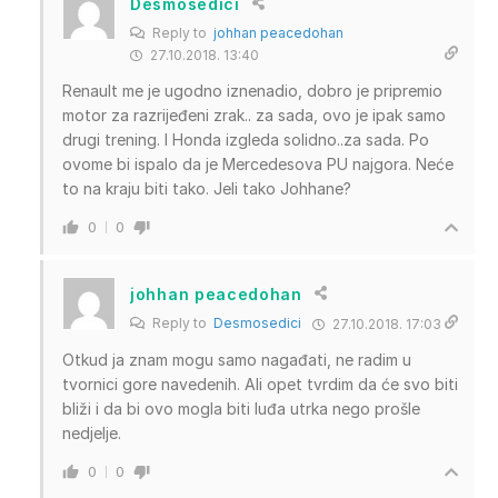
Desmosedici
Reply to
johhan peacedohan
27.10.2018. 13:40
Renault me je ugodno iznenadio, dobro je pripremio
motor za razrijeđeni zrak.. za sada, ovo je ipak samo
drugi trening. I Honda izgleda solidno..za sada. Po
ovome bi ispalo da je Mercedesova PU najgora. Neće
to na kraju biti tako. Jeli tako Johhane?
0
0
johhan peacedohan
Reply to
Desmosedici
27.10.2018. 17:03
Otkud ja znam mogu samo nagađati, ne radim u
tvornici gore navedenih. Ali opet tvrdim da će svo biti
bliži i da bi ovo mogla biti luđa utrka nego prošle
nedjelje.
0
0