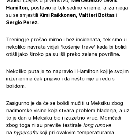
Vodeći čovjek u prvenstvu,
Mercedesov Lewis
Hamilton,
postavio je tek sedmo vrijeme, a iza njega
su se smjestili
Kimi Raikkonen, Valtteri Bottas
i
Sergio Perez.
Trening je prošao mirno i bez incidenata, tek smo u
nekoliko navrata vidjeli ‘košenje trave’ kada bi bolidi
otišli jako široko pa su išli preko zelene površine.
Nekoliko puta je to napravio i Hamilton koji je svojim
inženjerima čak prijavio i da nešto nije u redu s
bolidom.
Zasigurno je da će se bolidi mučiti u Meksiku zbog
nadmorske visine koja stvara problem hlađenja, a uz
to je dan u Meksiku bio i izuzetno vruć. Momčadi
zbog toga ni su previše testirale
long runove
na
hypersoftu
koji pri ovakvim temperaturama