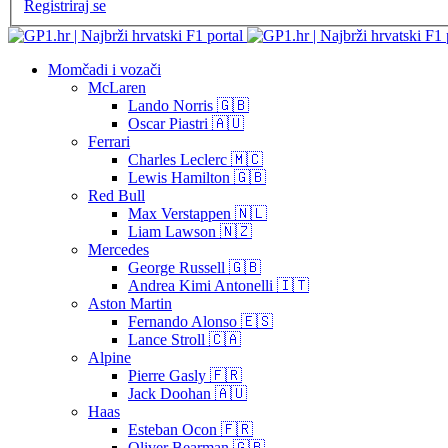
Registriraj se
Momčadi i vozači
McLaren
Lando Norris 🇬🇧
Oscar Piastri 🇦🇺
Ferrari
Charles Leclerc 🇲🇨
Lewis Hamilton 🇬🇧
Red Bull
Max Verstappen 🇳🇱
Liam Lawson 🇳🇿
Mercedes
George Russell 🇬🇧
Andrea Kimi Antonelli 🇮🇹
Aston Martin
Fernando Alonso 🇪🇸
Lance Stroll 🇨🇦
Alpine
Pierre Gasly 🇫🇷
Jack Doohan 🇦🇺
Haas
Esteban Ocon 🇫🇷
Oliver Bearman 🇬🇧