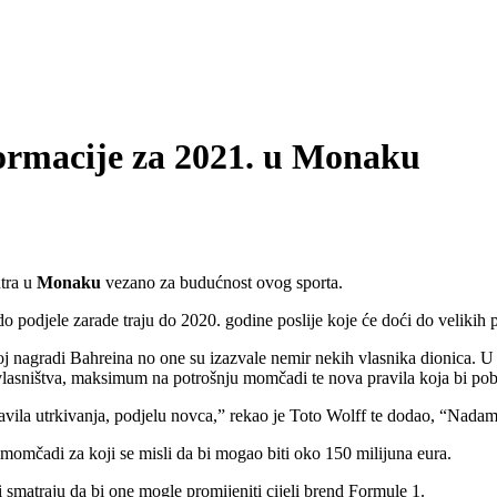
ormacije za 2021. u Monaku
utra u
Monaku
vezano za budućnost ovog sporta.
do podjele zarade traju do 2020. godine poslije koje će doći do velikih 
oj nagradi Bahreina no one su izazvale nemir nekih vlasnika dionica. U t
lasništva, maksimum na potrošnju momčadi te nova pravila koja bi pobo
pravila utrkivanja, podjelu novca,” rekao je Toto Wolff te dodao, “Nadam
momčadi za koji se misli da bi mogao biti oko 150 milijuna eura.
i smatraju da bi one mogle promijeniti cijeli brend Formule 1.