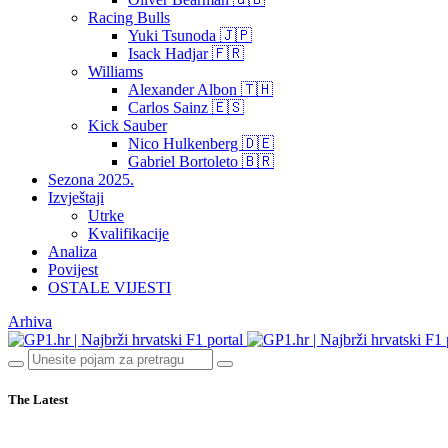
Racing Bulls
Yuki Tsunoda 🇯🇵
Isack Hadjar 🇫🇷
Williams
Alexander Albon 🇹🇭
Carlos Sainz 🇪🇸
Kick Sauber
Nico Hulkenberg 🇩🇪
Gabriel Bortoleto 🇧🇷
Sezona 2025.
Izvještaji
Utrke
Kvalifikacije
Analiza
Povijest
OSTALE VIJESTI
Arhiva
The Latest