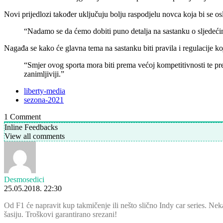
Novi prijedlozi također uključuju bolju raspodjelu novca koja bi se os
“Nadamo se da ćemo dobiti puno detalja na sastanku o sljedećim
Nagađa se kako će glavna tema na sastanku biti pravila i regulacije koje
“Smjer ovog sporta mora biti prema većoj kompetitivnosti te p
zanimljiviji.”
liberty-media
sezona-2021
1
Comment
Inline Feedbacks
View all comments
Desmosedici
25.05.2018. 22:30
Od F1 će napravit kup takmičenje ili nešto slično Indy car series. Neka
šasiju. Troškovi garantirano srezani!