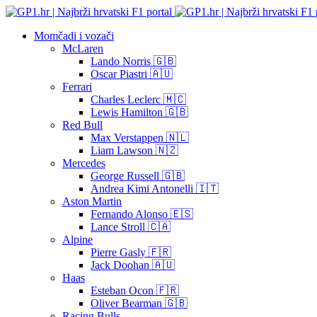
Momčadi i vozači
McLaren
Lando Norris 🇬🇧
Oscar Piastri 🇦🇺
Ferrari
Charles Leclerc 🇲🇨
Lewis Hamilton 🇬🇧
Red Bull
Max Verstappen 🇳🇱
Liam Lawson 🇳🇿
Mercedes
George Russell 🇬🇧
Andrea Kimi Antonelli 🇮🇹
Aston Martin
Fernando Alonso 🇪🇸
Lance Stroll 🇨🇦
Alpine
Pierre Gasly 🇫🇷
Jack Doohan 🇦🇺
Haas
Esteban Ocon 🇫🇷
Oliver Bearman 🇬🇧
Racing Bulls