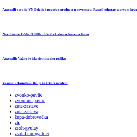
Antonelli osvojio VN Belgije i povećao prednost u prvenstvu, Russell odustao u prvom kru
Novi Suzuki GSX-R1000R i SV-7GX stižu u Novema Nova
Antonelli: Važno je iskoristiti svaku priliku
Vasseur i Hamilton: Bio je to trkaći incident
zvonko-pavlic
zvonimir-pavlic
zute-zastave
zuta-zastava
župa-dubrovačka
ztc
zsolt-gyulay
zsolt-baumgartner