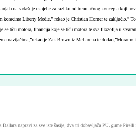
lanjala na sadašnje uspjehe za razliku od trenutačnog koncepta koji nov
 koracima Liberty Medie,” rekao je Christian Horner te zaključio,” To 
 se tiču motora, financija koje se tiču motora te sva filozofija u stvaran
rema navijačima,”rekao je Zak Brown iz McLarena te dodao,”Moramo ima
 Dallara napravi za sve iste šasije, dva-tri dobavljača PU, gume Pirelli 