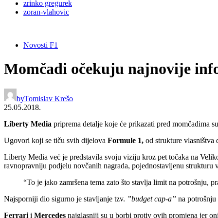
zrinko gregurek
zoran-vlahovic
Novosti F1
Momčadi očekuju najnovije inf
by
Tomislav Krešo
25.05.2018.
Liberty Media
priprema detalje koje će prikazati pred momčadima s
Ugovori koji se tiču svih dijelova
Formule 1,
od strukture vlasništva 
Liberty Media već je predstavila svoju viziju kroz pet točaka na Velik
ravnopravniju podjelu novčanih nagrada, pojednostavljenu strukturu v
“To je jako zamršena tema zato što stavlja limit na potrošnju, 
Najsporniji dio sigurno je stavljanje tzv.
”budget cap-a”
na potrošnju 
Ferrari
i
Mercedes
najglasniji su u borbi protiv ovih promjena jer on