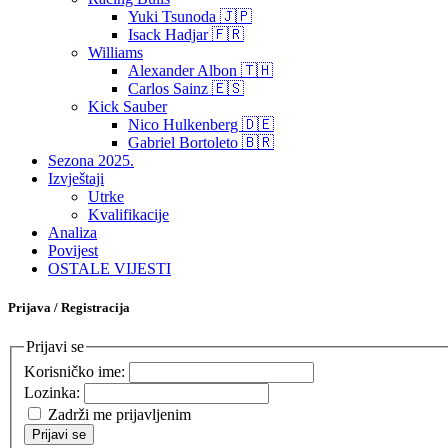
Yuki Tsunoda 🇯🇵
Isack Hadjar 🇫🇷
Williams
Alexander Albon 🇹🇭
Carlos Sainz 🇪🇸
Kick Sauber
Nico Hulkenberg 🇩🇪
Gabriel Bortoleto 🇧🇷
Sezona 2025.
Izvještaji
Utrke
Kvalifikacije
Analiza
Povijest
OSTALE VIJESTI
Prijava / Registracija
Prijavi se
Korisničko ime:
Lozinka:
Zadrži me prijavljenim
Prijavi se