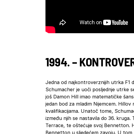
1994. – KONTROVE
Jedna od najkontroverznijih utrka F1 d
Schumacher je uoči posljednje utrke 
još Damon Hill imao matematičke šanse
jedan bod za mladim Nijemcem. Hillov m
kvalifikacijama. Unatoč tome, Schumach
između njih se nastavila do 36. kruga
Terrace, te oštećuje svoj Bennetton. Hi
Bennetton u sljedećem zavoju. U tom 