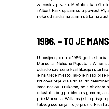
za naslov prvaka. Međutim, kao što to 
i Albert Park upisani su u povijest F1
neke od najdramatičnijih utrka na aust
1986. – TO JE MAN
U posljednjoj utrci 1986. godine borba 
Mansella i Nelsona Piqueta iz Williams
odradio savršene kvalifikacije i startao
je na treće mjesto. Iako je nizao brze 
krugova prije kraja dolazi do delamina
imao naslov u rukama, no s obzirom n
odustati zbog problema s gumom, a is
prije Mansella, Williams je bio prisiljen
takvog scenarija. To je pružilo Prostu