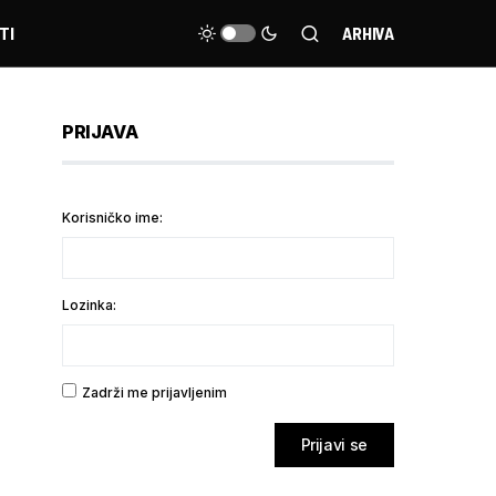
TI
ARHIVA
PRIJAVA
Korisničko ime:
Lozinka:
Zadrži me prijavljenim
Prijavi se