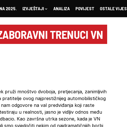
NA 2025.
IZVJEŠTAJI
ANALIZA
POVIJEST
OSTALE VIJES
ZABORAVNI TRENUCI VN
ek pruži mnoštvo dvoboja, pretjecanja, zanimljivih
a pratitelje ovog najprestižnijeg automobilističkog
nam odgovore na val predviđanja koji raste
estiraju u realnosti, jasno je vidljiv odnos među
odbacio. Kao završna utrka sezone, kada je VN
li smo svjedočiti nekim od najdramatičnijih borbi