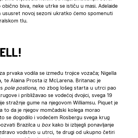
obično biva, neke utrke se ističu u masi. Adelaide
, a ususret novoj sezoni ukratko ćemo spomenuti
ralskom tlu.
SELL!
za prvaka vodila se između trojice vozača; Nigella
a, te Alaina Prosta iz McLarena. Britanac je
 s
pole postiona,
no zbog lošeg starta u utrci pao
krugove i približavao se vodećoj dvojici, svega 19
cije stražnje gume na njegovom Williamsu. Piquet je
a to da je njegov momčadski kolega morao
to se dogodilo i vodećem Rosbergu svega krug
 pozvati Brazilca u
box
kako bi izbjegli ponavljanje
 zdravo vodstvo u utrci, te drugi od ukupno četiri