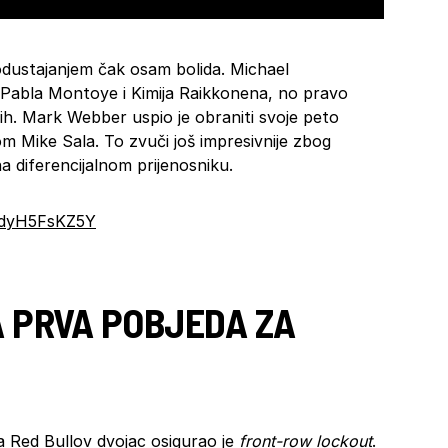
odustajanjem čak osam bolida. Michael
 Pabla Montoye i Kimija Raikkonena, no pravo
ih. Mark Webber uspio je obraniti svoje peto
 Mike Sala. To zvuči još impresivnije zbog
a diferencijalnom prijenosniku.
LdyH5FsKZ5Y
A PRVA POBJEDA ZA
a Red Bullov dvojac osigurao je
front-row lockout
.