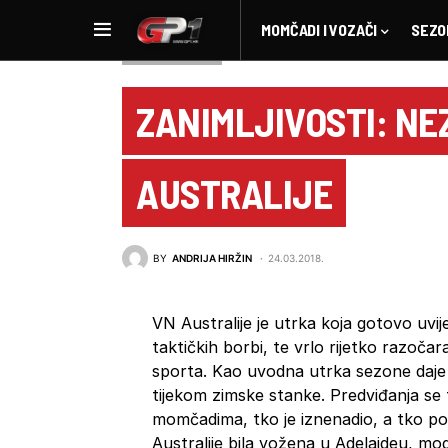
MOMČADI I VOZAČI
SEZO
ZANIMLJIVOSTI
ZANIMLJIVOSTI: NE
AUSTRALIJE
BY
ANDRIJA HIRŽIN
24.03.2018.
VN Australije je utrka koja gotovo uvij
taktičkih borbi, te vrlo rijetko razočar
sporta. Kao uvodna utrka sezone daje 
tijekom zimske stanke. Predviđanja se t
momčadima, tko je iznenadio, a tko p
Australije bila vožena u Adelaideu, mog