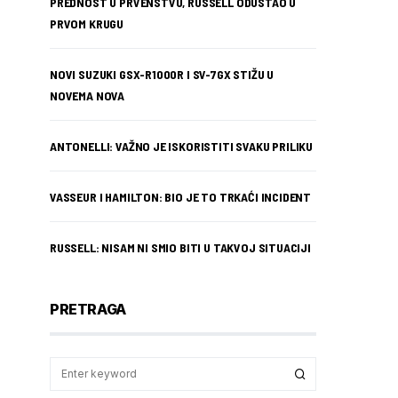
PREDNOST U PRVENSTVU, RUSSELL ODUSTAO U
PRVOM KRUGU
NOVI SUZUKI GSX-R1000R I SV-7GX STIŽU U
NOVEMA NOVA
ANTONELLI: VAŽNO JE ISKORISTITI SVAKU PRILIKU
VASSEUR I HAMILTON: BIO JE TO TRKAĆI INCIDENT
RUSSELL: NISAM NI SMIO BITI U TAKVOJ SITUACIJI
PRETRAGA