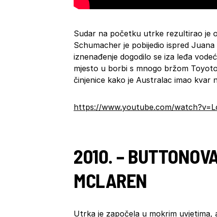
Sudar na početku utrke rezultirao je 
Schumacher je pobijedio ispred Juana
iznenađenje dogodilo se iza leđa vodeć
mjesto u borbi s mnogo bržom Toyotom
činjenice kako je Australac imao kvar n
https://www.youtube.com/watch?v=
2010. – BUTTONOV
MCLAREN
Utrka je započela u mokrim uvjetima, 