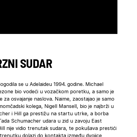
RZNI SUDAR
ogodila se u Adelaideu 1994. godine. Michael
sezone bio vodeći u vozačkom poretku, a samo je
 za osvajanje naslova. Naime, zaostajao je samo
omčadski kolega, Nigell Mansell, bio je najbrži u
er i Hill ga prestižu na startu utrke, a borba
. Tada Schumacher udara u zid u zavoju East
ll nije vidio trenutak sudara, te pokušava prestići
trenutku dolazi do kontakta između dvojice