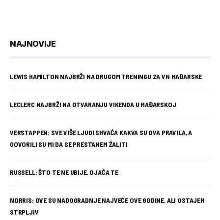
NAJNOVIJE
LEWIS HAMILTON NAJBRŽI NA DRUGOM TRENINGU ZA VN MAĐARSKE
LECLERC NAJBRŽI NA OTVARANJU VIKENDA U MAĐARSKOJ
VERSTAPPEN: SVE VIŠE LJUDI SHVAĆA KAKVA SU OVA PRAVILA, A
GOVORILI SU MI DA SE PRESTANEM ŽALITI
RUSSELL: ŠTO TE NE UBIJE, OJAČA TE
NORRIS: OVE SU NADOGRADNJE NAJVEĆE OVE GODINE, ALI OSTAJEM
STRPLJIV