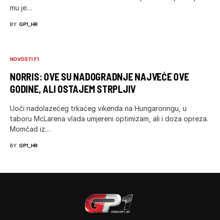
mu je…
BY
GP1_HR
NOVOSTI F1
NORRIS: OVE SU NADOGRADNJE NAJVEĆE OVE
GODINE, ALI OSTAJEM STRPLJIV
Uoči nadolazećeg trkaćeg vikenda na Hungaroringu, u
taboru McLarena vlada umjereni optimizam, ali i doza opreza.
Momčad iz…
BY
GP1_HR