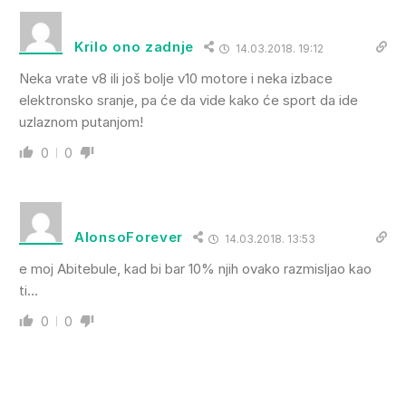
Krilo ono zadnje
14.03.2018. 19:12
Neka vrate v8 ili još bolje v10 motore i neka izbace
elektronsko sranje, pa će da vide kako će sport da ide
uzlaznom putanjom!
0
0
AlonsoForever
14.03.2018. 13:53
e moj Abitebule, kad bi bar 10% njih ovako razmisljao kao
ti…
0
0