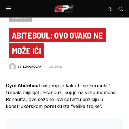
NOVOSTI F1
ABITEBOUL: OVO OVAKO NE
MOŽE IĆI
BY
LUKA KOLAK
14.03.2018.
Cyril Abiteboul
mišljenja je kako bi se Formula 1
trebala mijenjati. Francuz, koji je na vrhu momčadi
Renaulta, ove sezone lovi četvrtu poziciju u
konstrukorskom poretku iza “velike trojke”.