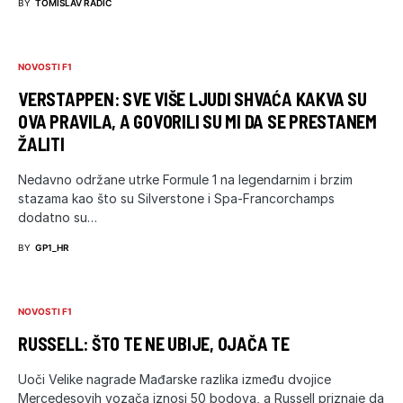
BY
TOMISLAV RADIĆ
NOVOSTI F1
VERSTAPPEN: SVE VIŠE LJUDI SHVAĆA KAKVA SU
OVA PRAVILA, A GOVORILI SU MI DA SE PRESTANEM
ŽALITI
Nedavno održane utrke Formule 1 na legendarnim i brzim
stazama kao što su Silverstone i Spa-Francorchamps
dodatno su…
BY
GP1_HR
NOVOSTI F1
RUSSELL: ŠTO TE NE UBIJE, OJAČA TE
Uoči Velike nagrade Mađarske razlika između dvojice
Mercedesovih vozača iznosi 50 bodova, a Russell priznaje da