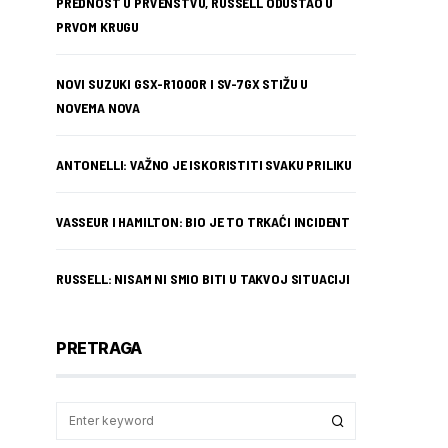
PREDNOST U PRVENSTVU, RUSSELL ODUSTAO U
PRVOM KRUGU
NOVI SUZUKI GSX-R1000R I SV-7GX STIŽU U
NOVEMA NOVA
ANTONELLI: VAŽNO JE ISKORISTITI SVAKU PRILIKU
VASSEUR I HAMILTON: BIO JE TO TRKAĆI INCIDENT
RUSSELL: NISAM NI SMIO BITI U TAKVOJ SITUACIJI
PRETRAGA