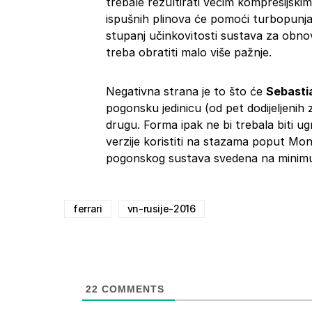
trebale rezultirati većim kompresijski
ispušnih plinova će pomoći turbopunja
stupanj učinkovitosti sustava za obnov
treba obratiti malo više pažnje.
Negativna strana je to što će
Sebasti
pogonsku jedinicu (od pet dodijeljenih 
drugu. Forma ipak ne bi trebala biti u
verzije koristiti na stazama poput Mo
pogonskog sustava svedena na minim
ferrari
vn-rusije-2016
22
COMMENTS