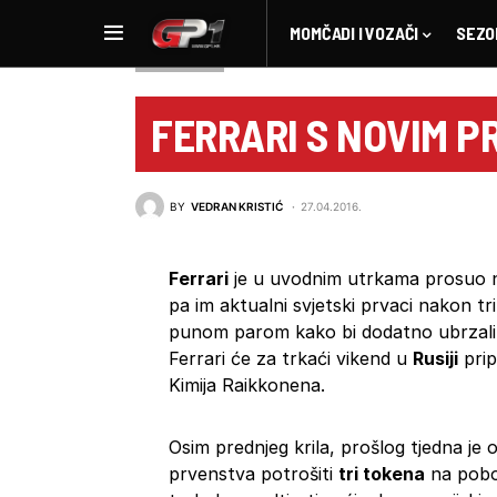
MOMČADI I VOZAČI
SEZO
NOVOSTI F1
FERRARI S NOVIM P
BY
VEDRAN KRISTIĆ
27.04.2016.
Ferrari
je u uvodnim utrkama prosuo n
pa im aktualni svjetski prvaci nakon tr
punom parom kako bi dodatno ubrzali
Ferrari će za trkaći vikend u
Rusiji
prip
Kimija Raikkonena.
Osim prednjeg krila, prošlog tjedna je
prvenstva potrošiti
tri tokena
na pobol