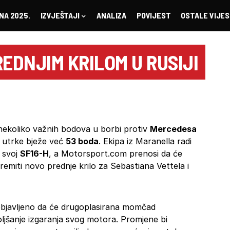
NA 2025.
IZVJEŠTAJI
ANALIZA
POVIJEST
OSTALE VIJES
REDNJIM KRILOM U RUSIJI
ekoliko važnih bodova u borbi protiv
Mercedesa
i utrke bježe već
53 boda
. Ekipa iz Maranella radi
 svoj
SF16-H
, a Motorsport.com prenosi da će
remiti novo prednje krilo za Sebastiana Vettela i
 objavljeno da će drugoplasirana momčad
jšanje izgaranja svog motora. Promjene bi