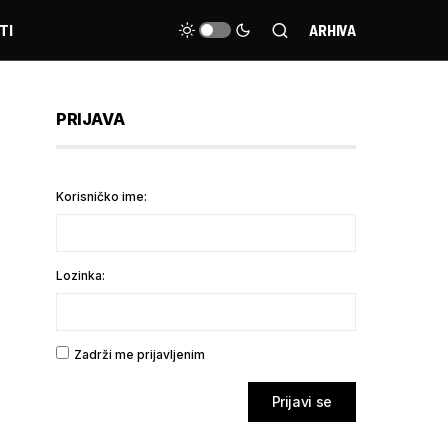
TI
ARHIVA
PRIJAVA
Korisničko ime:
Lozinka:
Zadrži me prijavljenim
Prijavi se