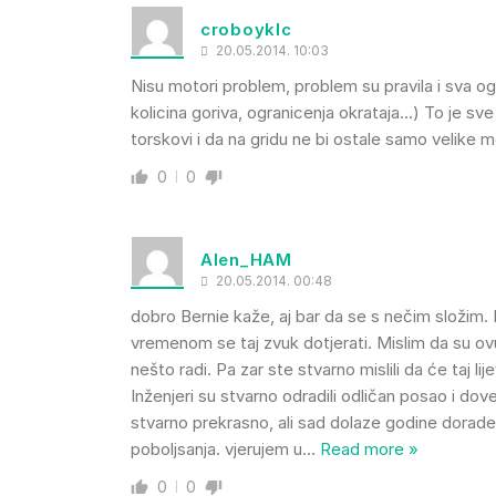
croboyklc
20.05.2014. 10:03
Nisu motori problem, problem su pravila i sva o
kolicina goriva, ogranicenja okrataja…) To je sve 
torskovi i da na gridu ne bi ostale samo velike 
0
0
Alen_HAM
20.05.2014. 00:48
dobro Bernie kaže, aj bar da se s nečim složim. 
vremenom se taj zvuk dotjerati. Mislim da su ovu
nešto radi. Pa zar ste stvarno mislili da će taj l
Inženjeri su stvarno odradili odličan posao i d
stvarno prekrasno, ali sad dolaze godine dorade
poboljsanja. vjerujem u
…
Read more »
0
0