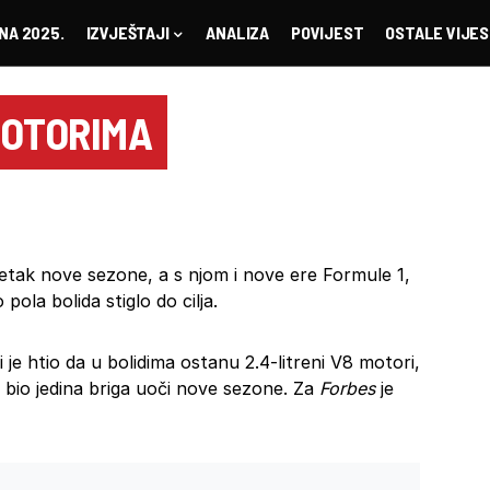
NA 2025.
IZVJEŠTAJI
ANALIZA
POVIJEST
OSTALE VIJES
MOTORIMA
etak nove sezone, a s njom i nove ere Formule 1,
ola bolida stiglo do cilja.
 je htio da u bolidima ostanu 2.4-litreni V8 motori,
 bio jedina briga uoči nove sezone. Za
Forbes
je