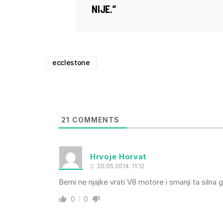
NIJE.”
ecclestone
21
COMMENTS
Hrvoje Horvat
20.05.2014. 11:12
Berni ne njajke vrati V8 motore i smanji ta silna g
0
0