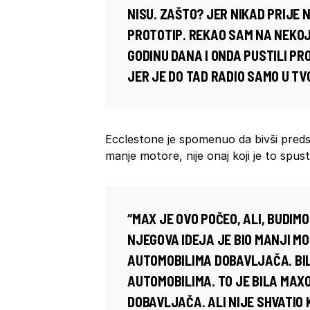
NISU. ZAŠTO? JER NIKAD PRIJE 
PROTOTIP. REKAO SAM NA NEKOJ 
GODINU DANA I ONDA PUSTILI PR
JER JE DO TAD RADIO SAMO U TVO
Ecclestone je spomenuo da bivši preds
manje motore, nije onaj koji je to spust
“MAX JE OVO POČEO, ALI, BUDIM
NJEGOVA IDEJA JE BIO MANJI M
AUTOMOBILIMA DOBAVLJAČA. BILA
AUTOMOBILIMA. TO JE BILA MAX
DOBAVLJAČA. ALI NIJE SHVATIO K