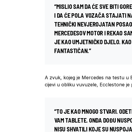
“MISLIO SAM DA ĆE SVE BITI GORE
I DA ĆE POLA VOZAČA STAJATI N
TEHNIČKI NEVJEROJATAN POSAO.
MERCEDESOV MOTOR I REKAO SAM 
JE KAO UMJETNIČKO DJELO. KAO
FANTASTIČAN.”
A zvuk, kojeg je Mercedes na testu u 
cijevi u obliku vuvuzele, Ecclestone j
“TO JE KAO MNOGO STVARI. ODETE 
VAM TABLETE. ONDA DOĐU NUSPO
NISU SHVATILI KOJE SU NUSPOJA