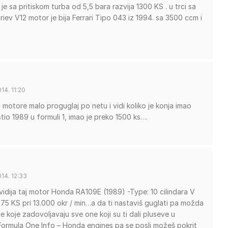
je sa pritiskom turba od 5,5 bara razvija 1300 KS . u trci sa
riev V12 motor je bija Ferrari Tipo 043 iz 1994. sa 3500 ccm i
14. 11:20
 motore malo proguglaj po netu i vidi koliko je konja imao
tio 1989 u formuli 1, imao je preko 1500 ks….
14. 12:33
dija taj motor Honda RA109E (1989) -Type: 10 cilindara V
75 KS pri 13.000 okr / min…a da ti nastaviš guglati pa možda
ne koje zadovoljavaju sve one koji su ti dali pluseve u
l Formula One Info – Honda engines pa se posli možeš pokrit