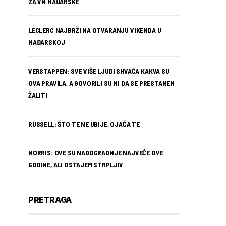
ZA VN MAĐARSKE
LECLERC NAJBRŽI NA OTVARANJU VIKENDA U
MAĐARSKOJ
VERSTAPPEN: SVE VIŠE LJUDI SHVAĆA KAKVA SU
OVA PRAVILA, A GOVORILI SU MI DA SE PRESTANEM
ŽALITI
RUSSELL: ŠTO TE NE UBIJE, OJAČA TE
NORRIS: OVE SU NADOGRADNJE NAJVEĆE OVE
GODINE, ALI OSTAJEM STRPLJIV
PRETRAGA