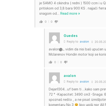
je SAMO 4 cikindra ( redni ) 1500 ccm i u Q 
pritiskom od 3,8 bara 900 KS . najjači ferra
snagom od
…
Read more »
0
0
Guedes
Reply to
avalon
20.05.20
avalon
@...
vidim da nisi baš upućen u
Mclarenov Hondin motor koji se koris
0
0
avalon
Reply to
avalon
20.05.20
Dejan1304…uf bem ti …kako sam previ
72 ° -Kapacitet: 3490 cm3 -Snaga: 6
spoznaš nešto , a ne pisat izmišljoti
komentaru No 3
lipo upiši npr Al