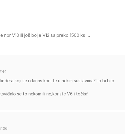
le npr V10 ili još bolje V12 sa preko 1500 ks …
3:44
lindera,koji se i danas koriste u nekim sustavima?To bi bilo
sviđalo se to nekom ili ne,koriste V6 i točka!
7:36