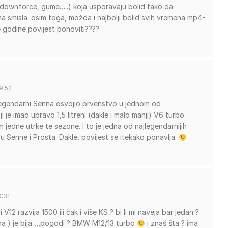
 (downforce, gume…..) koja usporavaju bolid tako da
ema smisla. osim toga, možda i najbolji bolid svih vremena mp4-
će godine povijest ponoviti????
9:52
o legendarni Senna osvojio prvenstvo u jednom od
 je imao upravo 1,5 litreni (dakle i malo manji) V6 turbo
im jedne utrke te sezone. I to je jedna od najlegendarnijih
u Senne i Prosta. Dakle, povijest se itekako ponavlja.
0:31
V12 razvija 1500 ili čak i više KS ? bi li mi naveja bar jedan ?
zna ) je bija ,,,pogodi ? BMW M12/13 turbo
i znaš šta ? ima