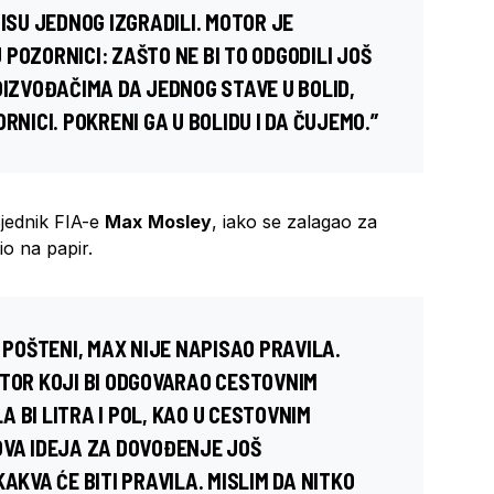
NISU JEDNOG IZGRADILI. MOTOR JE
POZORNICI: ZAŠTO NE BI TO ODGODILI JOŠ
OIZVOĐAČIMA DA JEDNOG STAVE U BOLID,
RNICI. POKRENI GA U BOLIDU I DA ČUJEMO.”
jednik FIA-e
Max
Mosley
, iako se zalagao za
io na papir.
O POŠTENI, MAX NIJE NAPISAO PRAVILA.
OTOR KOJI BI ODGOVARAO CESTOVNIM
 BI LITRA I POL, KAO U CESTOVNIM
OVA IDEJA ZA DOVOĐENJE JOŠ
AKVA ĆE BITI PRAVILA. MISLIM DA NITKO