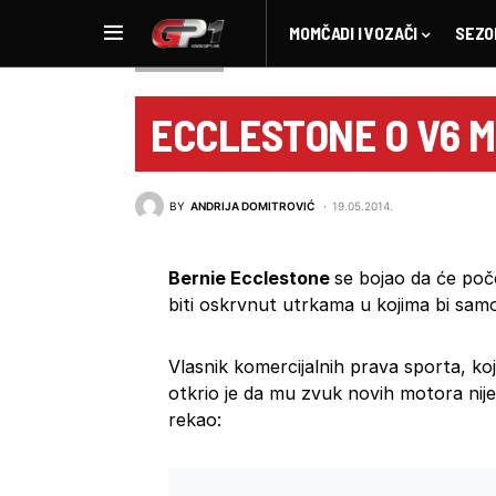
MOMČADI I VOZAČI
SEZO
NOVOSTI F1
ECCLESTONE O V6 
BY
ANDRIJA DOMITROVIĆ
19.05.2014.
Bernie Ecclestone
se bojao da će poč
biti oskrvnut utrkama u kojima bi samo p
Vlasnik komercijalnih prava sporta, koji
otkrio je da mu zvuk novih motora nije
rekao: