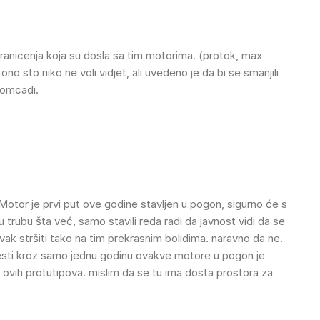
granicenja koja su dosla sa tim motorima. (protok, max
ono sto niko ne voli vidjet, ali uvedeno je da bi se smanjili
momcadi.
Motor je prvi put ove godine stavljen u pogon, sigurno će s
 trubu šta već, samo stavili reda radi da javnost vidi da se
ijevak stršiti tako na tim prekrasnim bolidima. naravno da ne.
ovesti kroz samo jednu godinu ovakve motore u pogon je
 ovih protutipova. mislim da se tu ima dosta prostora za