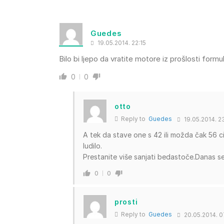
Guedes
19.05.2014. 22:15
Bilo bi ljepo da vratite motore iz prošlosti formu
0
0
otto
Reply to
Guedes
19.05.2014. 2
A tek da stave one s 42 ili možda čak 56 ci
ludilo.
Prestanite više sanjati bedastoče.Danas se,
0
0
prosti
Reply to
Guedes
20.05.2014. 0