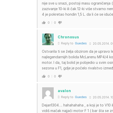
nije sve u snazi, postoji masu ograničenja
zazivanje 10-ki ili čak 12-ki više stvarno n
4 je pokretao hondin 1,5 L. da li će se idu
0
0
Chronosus
Reply to
Guedes
20.05.2014. 0
Ostvarila ti se želja obzirom da je uprav
najlegendarnijih bolida McLarenu MP4/4 koji
motor. I da, taj bolid je pobjedio u svim os
sezona u F1, gdje je počelo rivalstvo izmeđ
0
0
avalon
Reply to
Guedes
20.05.2014. 1
Dejan1304…. hahahahaha , a koji je to V10 ili 
vidiš mačak najjači motor F 1 ( bar šta se 