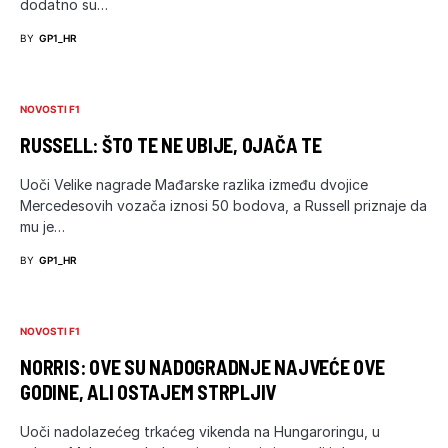
dodatno su…
BY
GP1_HR
NOVOSTI F1
RUSSELL: ŠTO TE NE UBIJE, OJAČA TE
Uoči Velike nagrade Mađarske razlika između dvojice
Mercedesovih vozača iznosi 50 bodova, a Russell priznaje da
mu je…
BY
GP1_HR
NOVOSTI F1
NORRIS: OVE SU NADOGRADNJE NAJVEĆE OVE
GODINE, ALI OSTAJEM STRPLJIV
Uoči nadolazećeg trkaćeg vikenda na Hungaroringu, u