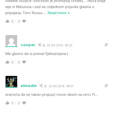
solidne vozače (Ericsson je promašaj totalni)… Ništa bolja
nije ni Marussia i sad se odjednom pojavila glasina o
pripajanju Toro Rossu.
…
Read more »
0
0
cooper
22.04.2014. 18:23
Ma glavno da si presel Sjebastijana:)
0
0
elmedin
22.04.2014. 18:01
sramota da se takav propust moze desiti na utrci f1…
0
0