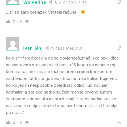
Wolverine
21.04.2014. 21:57
…ali se zato prelazak Vettela računa…
0
0
Ivan Sinj
21.04.2014. 21:34
koje s***e od pravila da ne povjeruješ,znači ako neki idiot
sa zastavom stoji pokraj staze i u 16 krugu ga napane roj
komaraca i on slučajno mahne prema njima kockastom
zastavicom utrka je gotova,utrka ne traje koliko traje već
koliko jedan nesposobni pojedinac odluči,lud zbunjen
normalan,a sta ako netko slučajn mahne crveno zutom
zastavom a nema ulja na stazi znači li to da sudac koji se
nalazi na tom djelu staze treba uzet kantu ulja i izlit to ulje
po stazi?
0
0