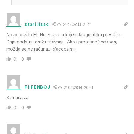
stari lisac
21.04.2014. 21:11
Novo pravilo F1. Ne zna se u kojem krugu utrka prestaje…
Daje dodatnu draž utrkivanju. Ako i pretekneš nekoga,
možda se ne računa… :facepalm:
0
0
F1 FENBOJ
21.04.2014. 20:21
Kamuikaza
0
0