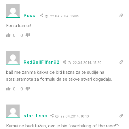
Possi
22.04.2014. 16:09
Forza kamui!
0
0
RedBullF1fan92
22.04.2014. 15:20
baš me zanima kakva ce biti kazna za te sudije na
stazi.sramota za formulu da se takve stvari događaju.
0
0
stari lisac
22.04.2014. 10:10
Kamui ne budi tužan, ovo je bio “overtaking of the race!”: