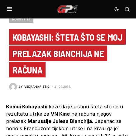
NOVOSTI F1
KOBAYASHI: ŠTETA ŠTO SE MOJ
PRELAZAK BIANCHIJA NE
RAČUNA
BY
VEDRAN KRISTIĆ
21.04.2014.
Kamui Kobayashi
kaže da je uistinu šteta što se u
rezultatu utrke za
VN Kine
ne računa njegov
prelazak
Marussije Julesa Bianchija
. Japanac se
borio s Francuzom tijekom utrke i na kraju ga je
uspio prijeći u zadnjem, 56. krugu i osvojiti 17. mjesto.