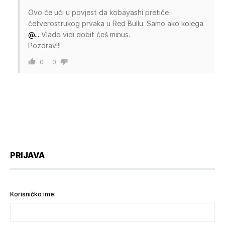
Ovo će ući u povjest da kobayashi pretiče
četverostrukog prvaka u Red Bullu. Samo ako kolega
@...
Vlado vidi dobit ćeš minus.
Pozdrav!!!
0
0
PRIJAVA
Korisničko ime: