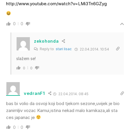
http://www.youtube.com/watch?v=LMi3Tn6GZyg
0
0
zekohonda
Reply to
stari lisac
22.04.2014. 10:54
slažem se!
0
0
vedranF1
22.04.2014. 08:45
bas bi volio da osvoji koji bod tjekom sezone,uvijek je bio
zanimljiv vozac Kamui,istina nekad malo kamikaza,ali sta
ces japanac je
0
0