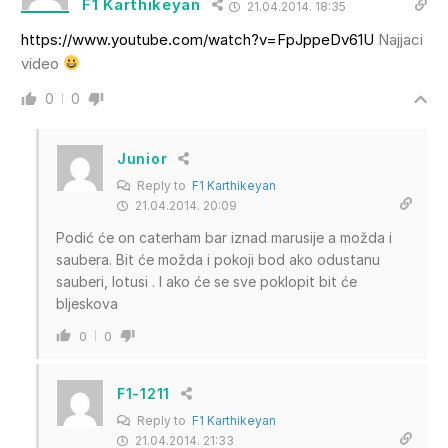
F1 Karthikeyan
21.04.2014. 18:35
https://www.youtube.com/watch?v=FpJppeDv61U
Najjaci
video
0
0
Junior
Reply to
F1 Karthikeyan
21.04.2014. 20:09
Podić će on caterham bar iznad marusije a možda i
saubera. Bit će možda i pokoji bod ako odustanu
sauberi, lotusi . I ako će se sve poklopit bit će
bljeskova
0
0
F1-1211
Reply to
F1 Karthikeyan
21.04.2014. 21:33