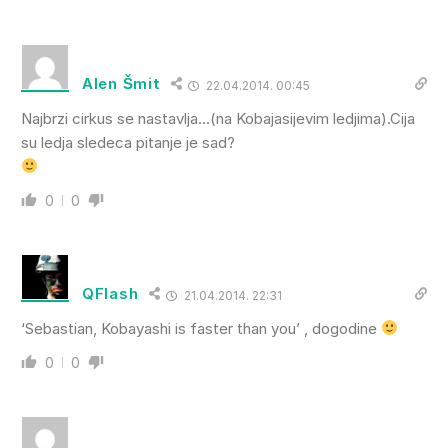
Alen Šmit
22.04.2014. 00:45
Najbrzi cirkus se nastavlja…(na Kobajasijevim ledjima).Cija
su ledja sledeca pitanje je sad?
0
0
QFlash
21.04.2014. 22:31
‘Sebastian, Kobayashi is faster than you’ , dogodine
0
0