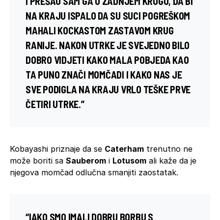
I PREŠAO SAM GA U ZADNJEM KRUGU, DA BI
NA KRAJU ISPALO DA SU SUCI POGREŠKOM
MAHALI KOCKASTOM ZASTAVOM KRUG
RANIJE. NAKON UTRKE JE SVEJEDNO BILO
DOBRO VIDJETI KAKO MALA POBJEDA KAO
TA PUNO ZNAČI MOMČADI I KAKO NAS JE
SVE PODIGLA NA KRAJU VRLO TEŠKE PRVE
ČETIRI UTRKE.”
Kobayashi priznaje da se
Caterham
trenutno ne
može boriti sa
Sauberom
i
Lotusom
ali kaže da je
njegova momčad odlučna smanjiti zaostatak.
“IAKO SMO IMALI DOBRU BORBU S