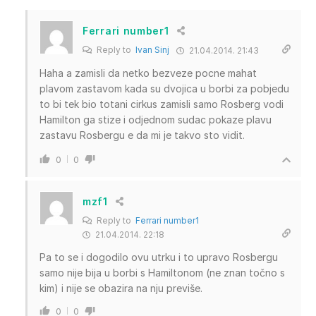
Ferrari number1
Reply to
Ivan Sinj
21.04.2014. 21:43
Haha a zamisli da netko bezveze pocne mahat
plavom zastavom kada su dvojica u borbi za pobjedu
to bi tek bio totani cirkus zamisli samo Rosberg vodi
Hamilton ga stize i odjednom sudac pokaze plavu
zastavu Rosbergu e da mi je takvo sto vidit.
0
0
mzf1
Reply to
Ferrari number1
21.04.2014. 22:18
Pa to se i dogodilo ovu utrku i to upravo Rosbergu
samo nije bija u borbi s Hamiltonom (ne znan točno s
kim) i nije se obazira na nju previše.
0
0