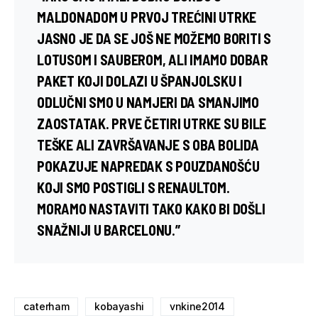
MALDONADOM
U PRVOJ TREĆINI UTRKE
JASNO JE DA SE JOŠ NE MOŽEMO BORITI S
LOTUSOM I SAUBEROM, ALI IMAMO DOBAR
PAKET KOJI DOLAZI U
ŠPANJOLSKU
I
ODLUČNI SMO U NAMJERI DA SMANJIMO
ZAOSTATAK. PRVE ČETIRI UTRKE SU BILE
TEŠKE ALI ZAVRŠAVANJE S OBA BOLIDA
POKAZUJE NAPREDAK S POUZDANOŠĆU
KOJI SMO POSTIGLI S
RENAULTOM
.
MORAMO NASTAVITI TAKO KAKO BI DOŠLI
SNAŽNIJI U BARCELONU.”
caterham
kobayashi
vnkine2014