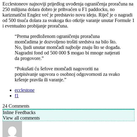
Ecclestoneov najnoviji prijedlog uvođenja ograničenja proračuna na
250 milijuna dolara dobro je prihvaćen u F1 paddocku, no
karizmatični Englez već je predstavio novu ideju. Riječ je o nagradi
od 500 tisuća dolara za svakoga tko otkrije varanje unutar Formule 1
i eventualno probijanje proračuna.
“Prema predloženom ograničenju proračuna
momčadima je dozvoljeno trošiti sredstva na bilo što.
No, ljudi unutar momčadi najbolje znaju što se događa.
Nagradni fond od 500 000 $ mogao bi mnoge natjerati
da progovore.”
“Pokušati ću šefove momčadi nagovoriti na
potpisivanje ugovora o osobnoj odgovornosti za svako
kršenje pravila ili varanje.”
ecclestone
f1
24
Comments
Inline Feedbacks
View all comments