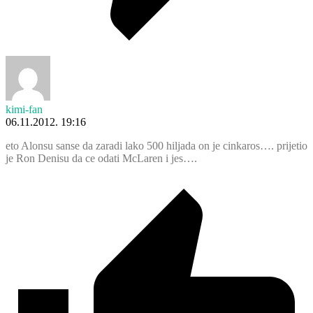
kimi-fan
06.11.2012. 19:16
eto Alonsu sanse da zaradi lako 500 hiljada on je cinkaros…. prijetio
je Ron Denisu da ce odati McLaren i jes….