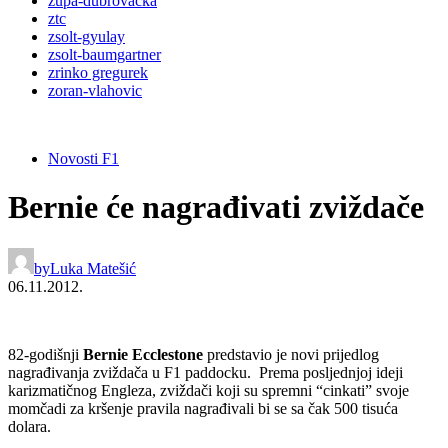
župa-dubrovačka
ztc
zsolt-gyulay
zsolt-baumgartner
zrinko gregurek
zoran-vlahovic
Novosti F1
Bernie će nagrađivati zviždače
by
Luka Matešić
06.11.2012.
82-godišnji
Bernie Ecclestone
predstavio je novi prijedlog
nagrađivanja zviždača u F1 paddocku. Prema posljednjoj ideji
karizmatičnog Engleza, zviždači koji su spremni “cinkati” svoje
momčadi za kršenje pravila nagrađivali bi se sa čak 500 tisuća
dolara.