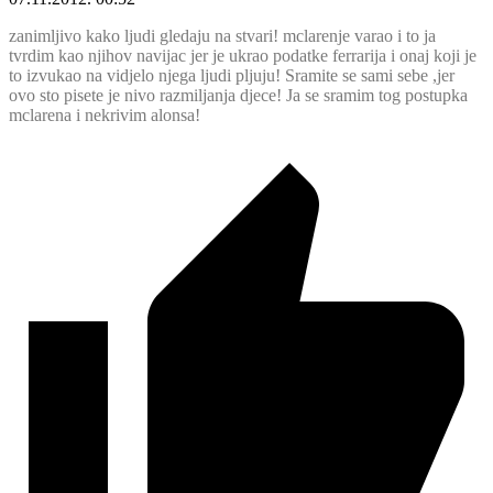
zanimljivo kako ljudi gledaju na stvari! mclarenje varao i to ja
tvrdim kao njihov navijac jer je ukrao podatke ferrarija i onaj koji je
to izvukao na vidjelo njega ljudi pljuju! Sramite se sami sebe ,jer
ovo sto pisete je nivo razmiljanja djece! Ja se sramim tog postupka
mclarena i nekrivim alonsa!