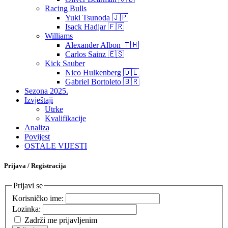
Racing Bulls
Yuki Tsunoda 🇯🇵
Isack Hadjar 🇫🇷
Williams
Alexander Albon 🇹🇭
Carlos Sainz 🇪🇸
Kick Sauber
Nico Hulkenberg 🇩🇪
Gabriel Bortoleto 🇧🇷
Sezona 2025.
Izvještaji
Utrke
Kvalifikacije
Analiza
Povijest
OSTALE VIJESTI
Prijava / Registracija
Prijavi se
Korisničko ime:
Lozinka:
Zadrži me prijavljenim