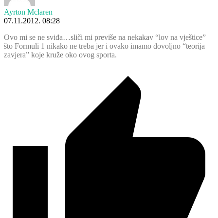
Ayrton Mclaren
07.11.2012. 08:28
Ovo mi se ne sviđa…sliči mi previše na nekakav “lov na vještice”
što Formuli 1 nikako ne treba jer i ovako imamo dovoljno “teorija
zavjera” koje kruže oko ovog sporta.