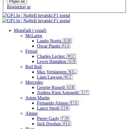
Prijavi se
Registriraj se
Momčadi i vozači
McLaren
Lando Norris 🇬🇧
Oscar Piastri 🇦🇺
Ferrari
Charles Leclerc 🇲🇨
Lewis Hamilton 🇬🇧
Red Bull
Max Verstappen 🇳🇱
Liam Lawson 🇳🇿
Mercedes
George Russell 🇬🇧
Andrea Kimi Antonelli 🇮🇹
Aston Martin
Fernando Alonso 🇪🇸
Lance Stroll 🇨🇦
Alpine
Pierre Gasly 🇫🇷
Jack Doohan 🇦🇺
Haas