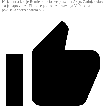
F1 je umrla kad je Bernie odlucio sve preselit u Aziju. Zadnje dobro
sta je napravio za F1 bio je pokusaj zadrzavanja V10 i sada
pokusava zadrzat barem V8.