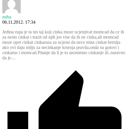
miha
06.11.2012. 17:34
Jedina rupa je ta sto taj koji cinka moze ucjenjivat momcad da ce ih
za nesto cinkat i trazit od njih jos vise da ih ne cinka,ali momcad
moze opet cinkat cinkarusa za ucjenu da nece nista cinkat berniju
ako ovi daju milju za necinkanje krsenja pravila,onda su gotovi i
cinkarus i momcad.Pitanje da li je to anonimno cinkanje ili..naravno
da je…