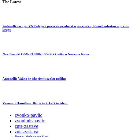
The Latest
Antonelli osvojio VN Belgije i povećao prednost u prvenstvu, Russell odustao u prvom
krugu
Novi Suzuki GSX-R1000R i SV-7GX stižu u Novema Nova
Antonelli: Važno je iskoristiti svaku priliku
Vasseur i Hamilton: Bio je to trkaći incident
zvonko-pavlic
zvonimir-pavlic
zute-zastave
zuta-zastava