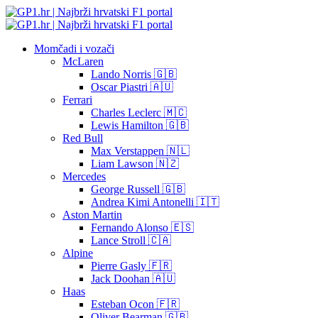
Momčadi i vozači
McLaren
Lando Norris 🇬🇧
Oscar Piastri 🇦🇺
Ferrari
Charles Leclerc 🇲🇨
Lewis Hamilton 🇬🇧
Red Bull
Max Verstappen 🇳🇱
Liam Lawson 🇳🇿
Mercedes
George Russell 🇬🇧
Andrea Kimi Antonelli 🇮🇹
Aston Martin
Fernando Alonso 🇪🇸
Lance Stroll 🇨🇦
Alpine
Pierre Gasly 🇫🇷
Jack Doohan 🇦🇺
Haas
Esteban Ocon 🇫🇷
Oliver Bearman 🇬🇧