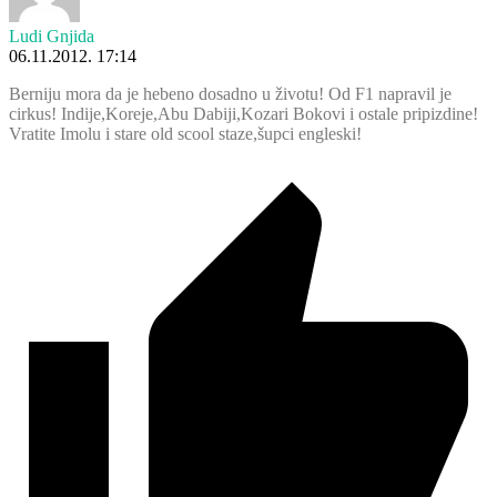
Ludi Gnjida
06.11.2012. 17:14
Berniju mora da je hebeno dosadno u životu! Od F1 napravil je
cirkus! Indije,Koreje,Abu Dabiji,Kozari Bokovi i ostale pripizdine!
Vratite Imolu i stare old scool staze,šupci engleski!