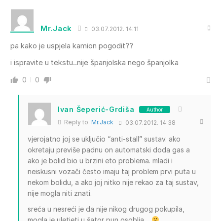
Mr.Jack
03.07.2012. 14:11
pa kako je uspjela kamion pogodit??
i ispravite u tekstu..nije španjolska nego španjolka
0
0
Ivan Šeperić-Grdiša
Author
Reply to
Mr.Jack
03.07.2012. 14:38
vjerojatno joj se uključio “anti-stall” sustav. ako
okretaju previše padnu on automatski doda gas a
ako je bolid bio u brzini eto problema. mladi i
neiskusni vozači često imaju taj problem prvi puta u
nekom bolidu, a ako joj nitko nije rekao za taj sustav,
nije mogla niti znati.
sreća u nesreći je da nije nikog drugog pokupila,
mogla je uletjeti u šator pun osoblja…