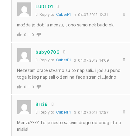
LUDI O1
Reply to
CuberF1
04.07.2012. 12:31
možda je dobila menzu,,, ono samo nek bude ok
0
0
buby0706
Reply to
CuberF1
04.07.2012. 14:09
Nezezam brate stvarno su to napisali…i još su puno
toga lošeg napisali o ženi na face stranici….jadno
0
0
Brzi9
Reply to
CuberF1
04.07.2012. 17:57
Menzu???? To je nesto sasvim drugo od onog sto ti
mislis!