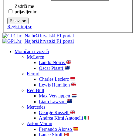
Zadrži me
prijavljenim
Prijavi se
Registriraj se
Momčadi i vozači
McLaren
Lando Norris
Oscar Piastri
Ferrari
Charles Leclerc
Lewis Hamilton
Red Bull
Max Verstappen
Liam Lawson
Mercedes
George Russell
Andrea Kimi Antonelli
Aston Martin
Fernando Alonso
Lance Stroll