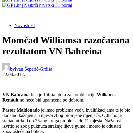
Novosti F1
Momčad Williamsa razočarana
rezultatom VN Bahreina
by
Ivan Šeperić-Grdiša
22.04.2012.
VN Bahraina
bila je 150-ta utrka za kombinaciju
Williams-
Renault
no neće biti upamćena po dobrom.
Pastor Maldonado
je imao problema već u kvalifikacijama te je bio
dodatno kažnjen s 5 mjesta zbog promjene mjenjača. Odlično je
startao utrku i do 25-tog kruga probio se do 11 mjesta. Nažalost
izvrtio se zbog puknuća stražnje lijeve gume i morao je odustati
zbog oštećenja bolida.