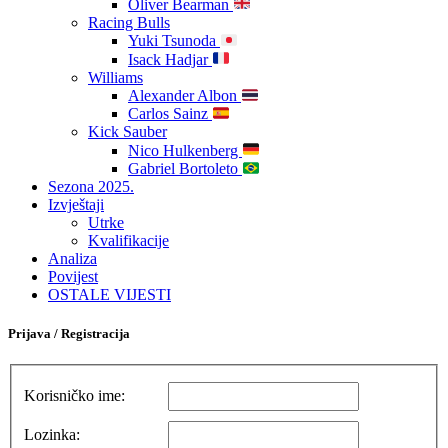
Oliver Bearman
Racing Bulls
Yuki Tsunoda
Isack Hadjar
Williams
Alexander Albon
Carlos Sainz
Kick Sauber
Nico Hulkenberg
Gabriel Bortoleto
Sezona 2025.
Izvještaji
Utrke
Kvalifikacije
Analiza
Povijest
OSTALE VIJESTI
Prijava / Registracija
Korisničko ime:
Lozinka: