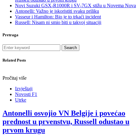
Novi Suzuki GSX-R1000R i SV-7GX stižu u Novema Nova
Antonelli: Važno je iskoristiti svaku priliku
Vasseur i Hamilton: Bio je to trkaći incident
Russell: Nisam ni smio biti u takvoj situaciji
Pretraga
Search
Related Posts
Pročitaj više
Izvještaji
Novosti F1
Utrke
Antonelli osvojio VN Belgije i povećao
prednost u prvenstvu, Russell odustao u
prvom krugu