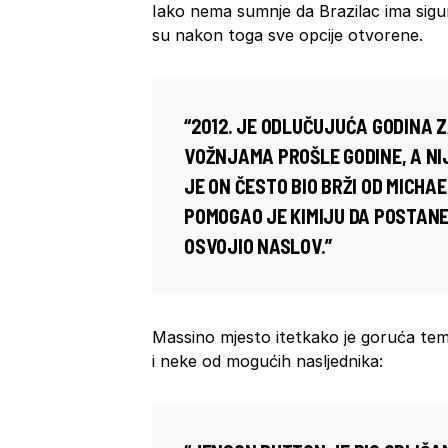
Iako nema sumnje da Brazilac ima sigur
su nakon toga sve opcije otvorene.
“2012. JE ODLUČUJUĆA GODINA 
VOŽNJAMA PROŠLE GODINE, A NIJ
JE ON ČESTO BIO BRŽI OD
MICHA
POMOGAO JE KIMIJU DA POSTANE 
OSVOJIO NASLOV.”
Massino mjesto itetkako je goruća t
i neke od mogućih nasljednika: