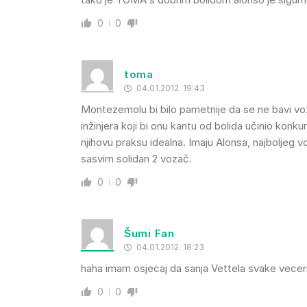
0
0
toma
04.01.2012. 19:43
Montezemolu bi bilo pametnije da se ne bavi v
inžinjera koji bi onu kantu od bolida učinio konk
njihovu praksu idealna. Imaju Alonsa, najboljeg v
sasvim solidan 2 vozač.
0
0
Šumi Fan
04.01.2012. 18:23
haha imam osjecaj da sanja Vettela svake veceri
0
0