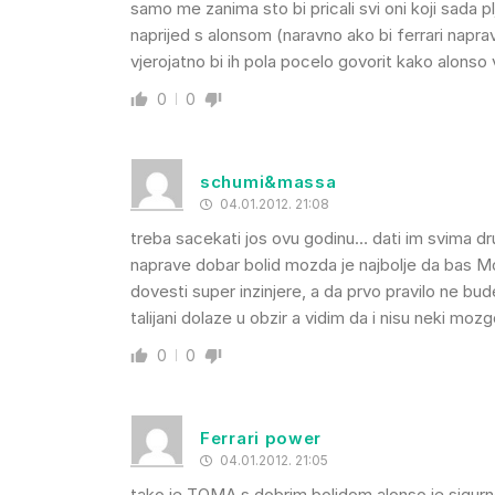
samo me zanima sto bi pricali svi oni koji sada 
naprijed s alonsom (naravno ako bi ferrari napra
vjerojatno bi ih pola pocelo govorit kako alonso v
0
0
schumi&massa
04.01.2012. 21:08
treba sacekati jos ovu godinu… dati im svima dr
naprave dobar bolid mozda je najbolje da bas Mo
dovesti super inzinjere, a da prvo pravilo ne bu
talijani dolaze u obzir a vidim da i nisu neki m
0
0
Ferrari power
04.01.2012. 21:05
tako je TOMA s dobrim bolidom alonso je sigurn