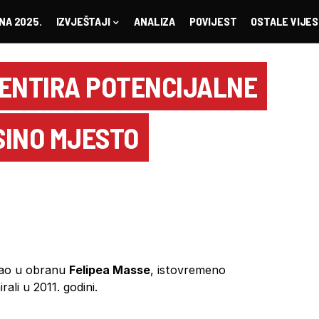
NA 2025.
IZVJEŠTAJI
ANALIZA
POVIJEST
OSTALE VIJES
ENTIRA POTENCIJALNE
SINO MJESTO
tao u obranu
Felipea Masse
, istovremeno
ali u 2011. godini.