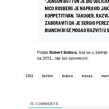
“
JENSON BUTTON
JE BIO ODLIČA
NICO ROSBERG
JE NAPRAVIO JAKO
KOMPETITIVAN. TAKOĐER, RAZV
ZABORAVITI DA JE
SERGIO PEREZ
BIANCHI BI SE MOGAO RAZVITI U 
Poljak
Robert Kubica
, koji se u zadnje
za 2013., nije bio spomenut.
2012
button
kubica
massa
mon
15
COMMENTS