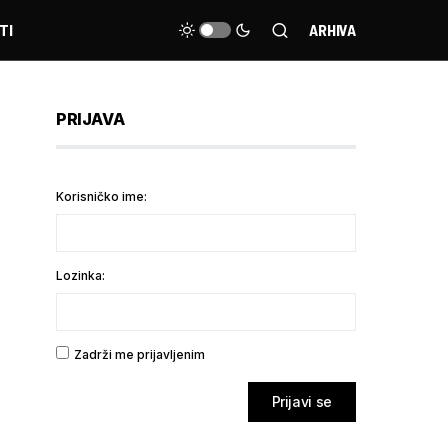
TI
ARHIVA
PRIJAVA
Korisničko ime:
Lozinka:
Zadrži me prijavljenim
Prijavi se