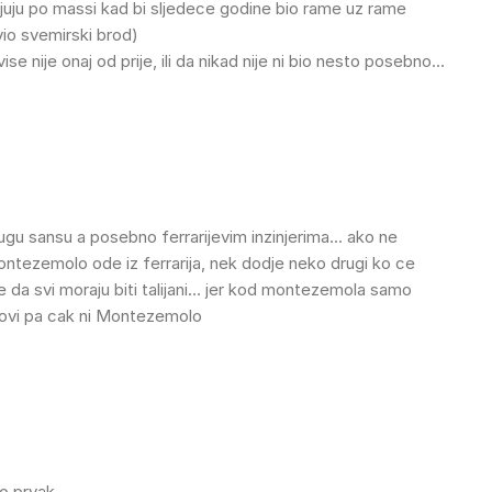
pljuju po massi kad bi sljedece godine bio rame uz rame
vio svemirski brod)
ise nije onaj od prije, ili da nikad nije ni bio nesto posebno…
ugu sansu a posebno ferrarijevim inzinjerima… ako ne
ntezemolo ode iz ferrarija, nek dodje neko drugi ko ce
de da svi moraju biti talijani… jer kod montezemola samo
ozgovi pa cak ni Montezemolo
o prvak