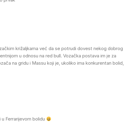
ozačkim križaljkama već da se potrudi dovest nekog dobrog
urentnijom u odnosu na red bull. Vozačka postava im je za
ozača na gridu i Massu koji je, ukoliko ima konkurentan bolid,
 u Ferrarijevom bolidu