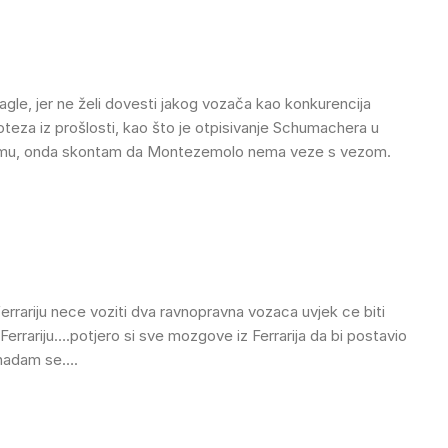
le, jer ne želi dovesti jakog vozača kao konkurencija
teza iz prošlosti, kao što je otpisivanje Schumachera u
 u timu, onda skontam da Montezemolo nema veze s vezom.
 ferrariju nece voziti dva ravnopravna vozaca uvjek ce biti
errariju….potjero si sve mozgove iz Ferrarija da bi postavio
i nadam se….