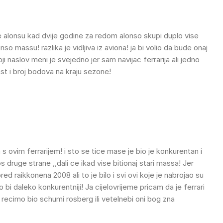
 alonsu kad dvije godine za redom alonso skupi duplo vise
massu! razlika je vidljiva iz aviona! ja bi volio da bude onaj
i naslov meni je svejedno jer sam navijac ferrarija ali jedno
lnost i broj bodova na kraju sezone!
 ovim ferrarijem! i sto se tice mase je bio je konkurentan i
os druge strane ,,dali ce ikad vise bitionaj stari massa! Jer
d raikkonena 2008 ali to je bilo i svi ovi koje je nabrojao su
o bi daleko konkurentniji! Ja cijelovrijeme pricam da je ferrari
 recimo bio schumi rosberg ili vetelnebi oni bog zna