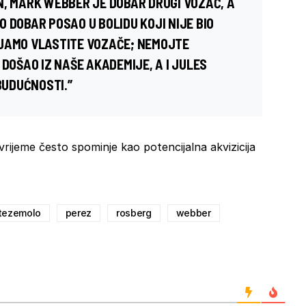
N,
MARK WEBBER
JE DOBAR DRUGI VOZAČ, A
 DOBAR POSAO U BOLIDU KOJI NIJE BIO
IJAMO VLASTITE VOZAČE; NEMOJTE
DOŠAO IZ NAŠE AKADEMIJE, A I JULES
BUDUĆNOSTI.”
 vrijeme često spominje kao potencijalna akvizicija
tezemolo
perez
rosberg
webber