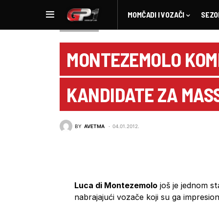
MOMČADI I VOZAČI
SEZO
NOVOSTI F1
MONTEZEMOLO KOM
KANDIDATE ZA MAS
BY
AVETMA
04.01.2012.
Luca di Montezemolo
još je jednom s
nabrajajući vozače koji su ga impresionir