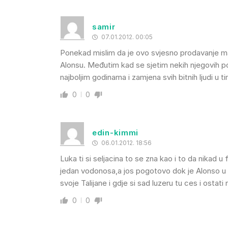
samir
07.01.2012. 00:05
Ponekad mislim da je ovo svjesno prodavanje mag
Alonsu. Međutim kad se sjetim nekih njegovih po
najboljim godinama i zamjena svih bitnih ljudi
0
0
edin-kimmi
06.01.2012. 18:56
Luka ti si seljacina to se zna kao i to da nikad u
jedan vodonosa,a jos pogotovo dok je Alonso u F
svoje Talijane i gdje si sad luzeru tu ces i ostat
0
0