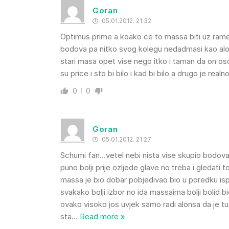
Goran
05.01.2012. 21:32
Optimus prime a koako ce to massa biti uz rame
bodova pa nitko svog kolegu nedadmasi kao alonso 
stari masa opet vise nego itko i taman da on osoj
su price i sto bi bilo i kad bi bilo a drugo je rea
0
0
Goran
05.01.2012. 21:27
Schumi fan…vetel nebi nista vise skupio bodova s
puno bolji prije ozljede glave no treba i gledati t
massa je bio dobar pobjedivao bio u poredku ispre
svakako bolji izbor no ida massaima bolji bolid bi
ovako visoko jos uvjek samo radi alonsa da je tu
sta
…
Read more »