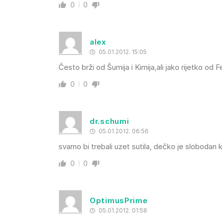
0
0
alex
05.01.2012. 15:05
Često brži od Šumija i Kimija,ali jako rijetko od F
0
0
dr.schumi
05.01.2012. 06:56
svarno bi trebali uzet sutila, dečko je slobodan k
0
0
OptimusPrime
05.01.2012. 01:58